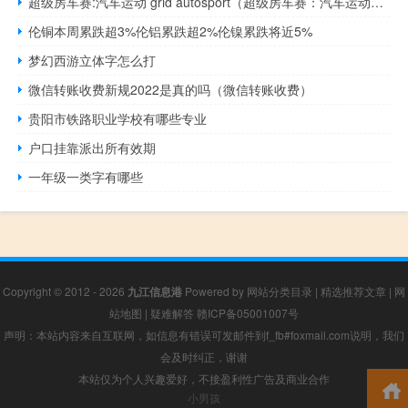
超级房车赛:汽车运动 grid autosport（超级房车赛：汽车运动简介）
伦铜本周累跌超3%伦铝累跌超2%伦镍累跌将近5%
梦幻西游立体字怎么打
微信转账收费新规2022是真的吗（微信转账收费）
贵阳市铁路职业学校有哪些专业
户口挂靠派出所有效期
一年级一类字有哪些
Copyright © 2012 - 2026
九江信息港
Powered by
网站分类目录
|
精选推荐文章
|
网
站地图
|
疑难解答
赣ICP备05001007号
声明：本站内容来自互联网，如信息有错误可发邮件到f_fb#foxmail.com说明，我们
会及时纠正，谢谢
本站仅为个人兴趣爱好，不接盈利性广告及商业合作
小男孩