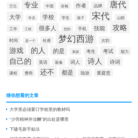
唐代
专业
作者
品牌
中国
万元
价格
宋代
大学
学校
学生
孩子
山阴
学员
攻略
很多人
技能
手机
工作
工程
您的
梦幻西游
时间
杜甫
次韵
是一个
的人
游戏
的是
考试
考生
能力
美国
自己的
诗人
诗词
词人
英语
装备
还不
都是
黄庭坚
陆游
课程
费用
猜你想看的文章
大学里必须要订学校里的教材吗
“少劳精神并汝酬”的出处是哪里
下睫毛新手贴法