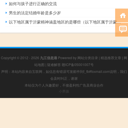
如何与孩子进行正确的交流
男生的法定结婚年龄是多少岁
以下地区属于沂蒙精神涵盖地区的是哪些（以下地区属于沂蒙精神涵盖地区的是）
Copyright © 2012 - 2026
九江信息港
Powered by
网站分类目录
|
精选推荐文章
|
网
站地图
|
疑难解答
赣ICP备05001007号
声明：本站内容来自互联网，如信息有错误可发邮件到f_fb#foxmail.com说明，我们
会及时纠正，谢谢
本站仅为个人兴趣爱好，不接盈利性广告及商业合作
小男孩