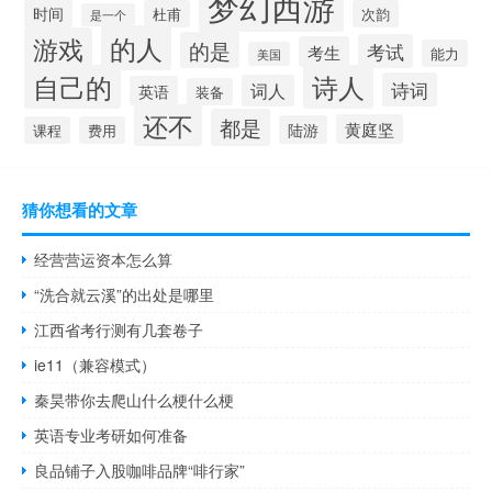
梦幻西游
时间
杜甫
次韵
是一个
的人
游戏
的是
考试
考生
能力
美国
自己的
诗人
诗词
词人
英语
装备
还不
都是
黄庭坚
陆游
课程
费用
猜你想看的文章
经营营运资本怎么算
“洗合就云溪”的出处是哪里
江西省考行测有几套卷子
ie11（兼容模式）
秦昊带你去爬山什么梗什么梗
英语专业考研如何准备
良品铺子入股咖啡品牌“啡行家”