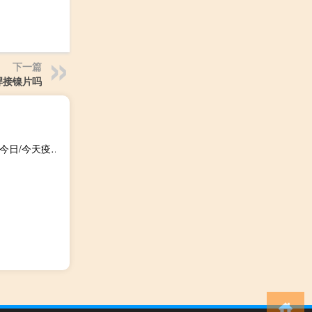
下一篇
焊接镍片吗
2023年09月18日云南省德宏傣族景颇族自治州疫情大数据-今日/今天疫情全网搜索最新实时消息动态情况通知播报