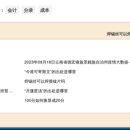
：
会计
分录
成本
焊锡丝可以
“今谁可寄斯文”的出处是哪里
焊锡丝可以焊接镍片吗
市场消息：莫斯科伏努科沃机场上空已关闭目前进出伏努科沃的航班暂停均已暂停
“月胧星淡”的出处是哪里
100分如何换算成20分