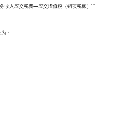
业务收入应交税费—应交增值税（销项税额）```
录为：