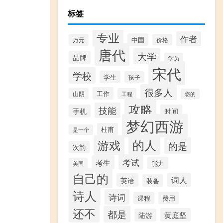
标签
专业
作者
中国
万元
价格
唐代
大学
品牌
学员
宋代
学校
学生
孩子
很多人
工作
山阴
工程
您的
攻略
技能
手机
时间
梦幻西游
杜甫
是一个
的人
游戏
的是
次韵
考试
考生
能力
美国
自己的
词人
英语
装备
诗人
诗词
课程
费用
还不
都是
黄庭坚
陆游