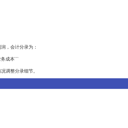
`
利润，会计分录为：
成本```
情况调整分录细节。