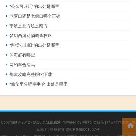
“公余可吟玩”的出处是哪里
老两口还是老俩口哪个正确
宁波是北方还是南方
梦幻西游动物调查攻略
“割据江山旧”的出处是哪里
深海虾有哪些
网约车合法吗
炮灰攻略完整版txt下载
“仙仗平分听奏事”的出处是哪里
Copyright © 2012 - 2026
九江信息港
Powered by
网站分类目录
|
精选推荐文章
|
网
站地图
|
疑难解答
赣ICP备05001007号