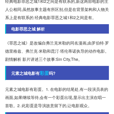
经典电影罪恶之城1和2之间是有联系的,新这两部电影的主
人公相同,虽然故事主题有所区别,但是在背景架构和人物关
系上是有联系的 经典电影罪恶之城1和2之间是有。
电影罪恶之城 解析
《罪恶之城》是改编自弗兰克米勒的同名漫画,由罗伯特·罗
德里格兹、弗兰克·米勒和昆汀·塔伦蒂诺执导的动作电影。
剧情解析 影片讲述三个故事:Sin City,The。
彩蛋
元素之城电影有
吗?
元素之城电影有彩蛋。1. 在电影的结尾处,有一段演员表的
画面,如果继续等待,会有一个彩蛋出现,显示出主演在唱一
首歌。2. 此彩蛋是导演故意留下的,让电影观众。