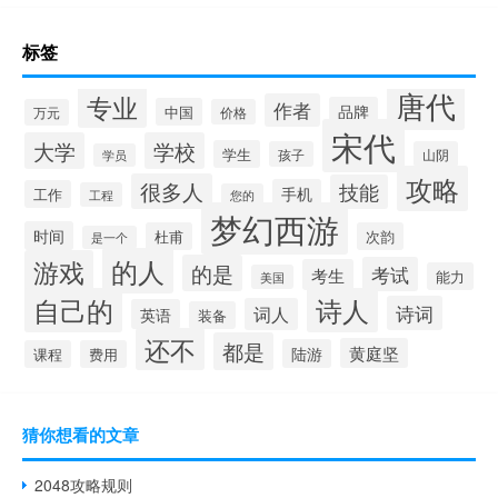
标签
唐代
专业
作者
品牌
中国
万元
价格
宋代
大学
学校
学生
孩子
山阴
学员
攻略
很多人
技能
手机
工作
工程
您的
梦幻西游
时间
杜甫
次韵
是一个
的人
游戏
的是
考试
考生
能力
美国
自己的
诗人
诗词
词人
英语
装备
还不
都是
黄庭坚
陆游
课程
费用
猜你想看的文章
2048攻略规则