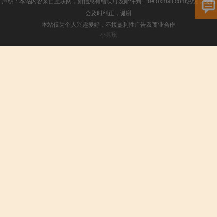
声明：本站内容来自互联网，如信息有错误可发邮件到f_fb#foxmail.com说明，我们
会及时纠正，谢谢
本站仅为个人兴趣爱好，不接盈利性广告及商业合作
小男孩