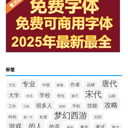
标签
唐代
专业
作者
品牌
中国
万元
价格
宋代
大学
学校
学生
孩子
山阴
学员
攻略
很多人
技能
手机
工作
工程
您的
梦幻西游
时间
杜甫
次韵
是一个
的人
游戏
的是
考试
考生
能力
美国