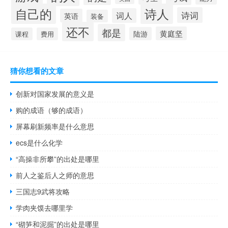
自己的
诗人
诗词
词人
英语
装备
还不
都是
黄庭坚
陆游
课程
费用
猜你想看的文章
创新对国家发展的意义是
购的成语（够的成语）
屏幕刷新频率是什么意思
ecs是什么化学
“高操非所攀”的出处是哪里
前人之鉴后人之师的意思
三国志9武将攻略
学肉夹馍去哪里学
“砌笋和泥掘”的出处是哪里