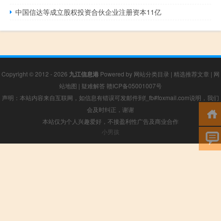
中国信达等成立股权投资合伙企业注册资本11亿
Copyright © 2012 - 2026
九江信息港
Powered by
网站分类目录
|
精选推荐文章
|
网
站地图
|
疑难解答
赣ICP备05001007号
声明：本站内容来自互联网，如信息有错误可发邮件到f_fb#foxmail.com说明，我们
会及时纠正，谢谢
本站仅为个人兴趣爱好，不接盈利性广告及商业合作
小男孩