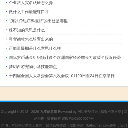
企业法人实名认证怎么弄
做什么工作最能练口才
“所以打动好事檀那”的出处是哪里
殊不知的意思是什么
弓背德牧怎么培育出来的
正能量爆棚是什么意思什么梗
国际货币基金组织预计多个欧洲国家经济增长将放缓至接近停滞
梦幻西游宠物小马技能加点
十四届全国人大常委会第六次会议10月20日至24日在京举行
Copyright © 2012 - 2026
九江信息港
Powered by
网站分类目录
|
精选推荐文章
|
网
站地图
|
疑难解答
赣ICP备05001007号
声明：本站内容来自互联网，如信息有错误可发邮件到f_fb#foxmail.com说明，我们