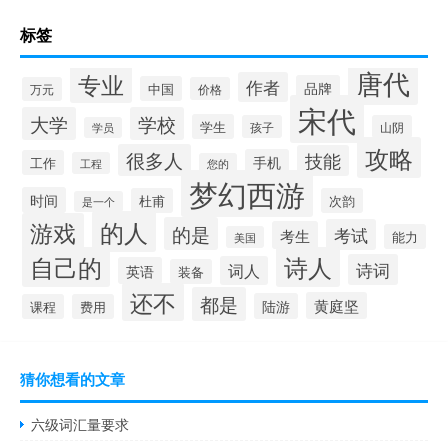
标签
唐代
专业
作者
品牌
中国
万元
价格
宋代
大学
学校
学生
孩子
山阴
学员
攻略
很多人
技能
手机
工作
工程
您的
梦幻西游
时间
杜甫
次韵
是一个
的人
游戏
的是
考试
考生
能力
美国
自己的
诗人
诗词
词人
英语
装备
还不
都是
黄庭坚
陆游
课程
费用
猜你想看的文章
六级词汇量要求