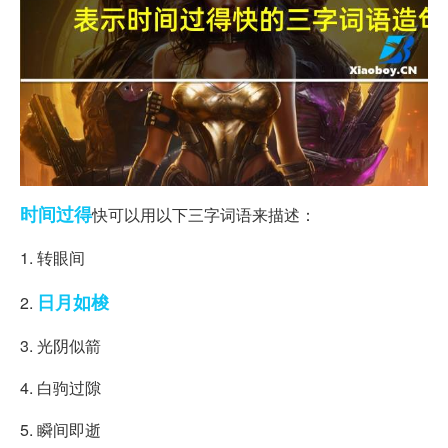
时间
过得
快可以用以下三字词语来描述：
1. 转眼间
日月如梭
2.
3. 光阴似箭
4. 白驹过隙
5. 瞬间即逝