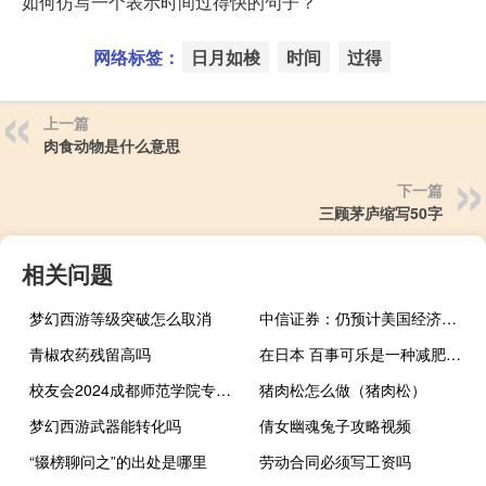
如何仿写一个表示时间过得快的句子？
网络标签：
日月如梭
时间
过得
上一篇
肉食动物是什么意思
下一篇
三顾茅庐缩写50字
相关问题
梦幻西游等级突破怎么取消
中信证券：仍预计美国经济内生动能将在四季度走弱 欧央行本轮加息周期或已结束
青椒农药残留高吗
在日本 百事可乐是一种减肥苏打水
校友会2024成都师范学院专业排名
猪肉松怎么做（猪肉松）
梦幻西游武器能转化吗
倩女幽魂兔子攻略视频
“辍榜聊问之”的出处是哪里
劳动合同必须写工资吗