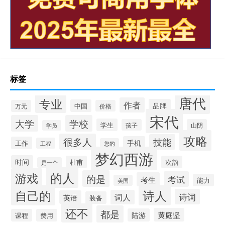
标签
唐代
专业
作者
品牌
中国
万元
价格
宋代
大学
学校
学生
孩子
山阴
学员
攻略
很多人
技能
手机
工作
工程
您的
梦幻西游
时间
杜甫
次韵
是一个
的人
游戏
的是
考试
考生
能力
美国
自己的
诗人
诗词
词人
英语
装备
还不
都是
黄庭坚
陆游
课程
费用