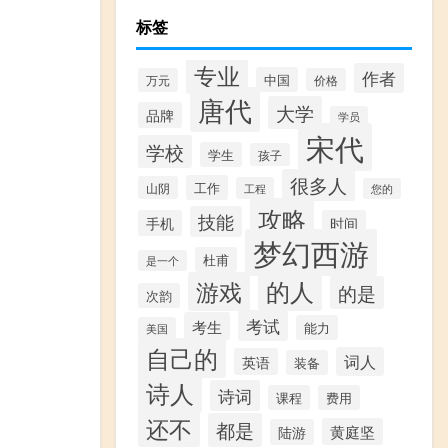
标签
专业
作者
中国
万元
价格
唐代
大学
品牌
学员
宋代
学校
学生
孩子
很多人
工作
山阴
工程
您的
攻略
技能
手机
时间
梦幻西游
杜甫
是一个
的人
游戏
的是
次韵
考试
考生
能力
美国
自己的
词人
英语
装备
诗人
诗词
课程
费用
还不
都是
黄庭坚
陆游