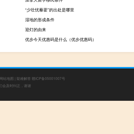
“少壮忧藜藿”的出处是哪里
湿地的形成条件
迎灯的由来
优步今天优惠码是什么（优步优惠码）
网站地图
|
疑难解答
赣ICP备05001007号
，我们会及时纠正，谢谢