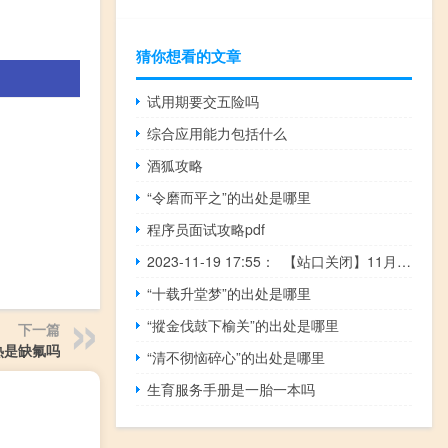
猜你想看的文章
试用期要交五险吗
综合应用能力包括什么
酒狐攻略
“令磨而平之”的出处是哪里
程序员面试攻略pdf
2023-11-19 17:55： 【站口关闭】11月19日17时54分，G5京昆高速绵广绵阳段，绵阳站入口成都方向，因主线车流量大收费站关闭。 ​​​
“十载升堂梦”的出处是哪里
“摐金伐鼓下榆关”的出处是哪里
下一篇
热是缺氟吗
“清不彻恼碎心”的出处是哪里
生育服务手册是一胎一本吗