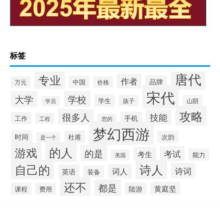
标签
唐代
专业
作者
品牌
中国
万元
价格
宋代
大学
学校
学生
孩子
山阴
学员
攻略
很多人
技能
手机
工作
工程
您的
梦幻西游
时间
杜甫
次韵
是一个
的人
游戏
的是
考试
考生
能力
美国
自己的
诗人
诗词
词人
英语
装备
还不
都是
黄庭坚
陆游
课程
费用