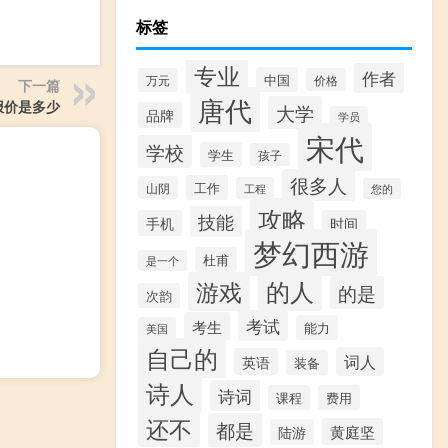
标签
专业
作者
中国
万元
价格
下一篇
唐代
的报价是多少
大学
品牌
学员
宋代
学校
学生
孩子
很多人
工作
山阴
工程
您的
攻略
技能
手机
时间
梦幻西游
杜甫
是一个
的人
游戏
的是
次韵
考试
考生
能力
美国
自己的
词人
英语
装备
诗人
诗词
课程
费用
还不
都是
黄庭坚
陆游