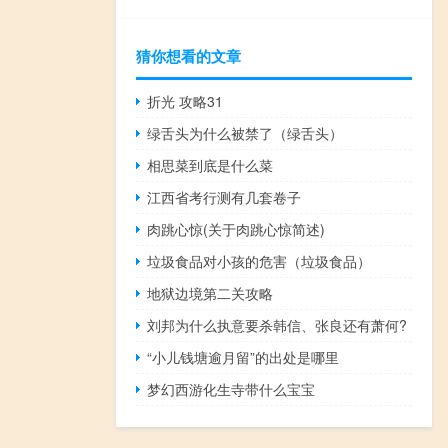
猜你想看的文章
折光 攻略31
绿舌头为什么被禁了（绿舌头）
相思菜到底是什么菜
江西省考行测有几套卷子
肉跳心惊(关于肉跳心惊简述)
垃圾食品对小孩的危害（垃圾食品）
地狱边境第二关攻略
刘邦为什么执意要杀韩信、张良还有萧何?
“小儿钱塘逾月留”的出处是哪里
梦幻西游化生寺带什么宝宝