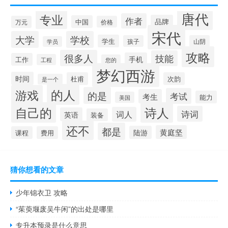
唐代
专业
作者
品牌
中国
万元
价格
宋代
大学
学校
学生
孩子
山阴
学员
攻略
很多人
技能
手机
工作
工程
您的
梦幻西游
时间
杜甫
次韵
是一个
的人
游戏
的是
考试
考生
能力
美国
自己的
诗人
诗词
词人
英语
装备
还不
都是
黄庭坚
陆游
课程
费用
猜你想看的文章
少年锦衣卫 攻略
“茱萸堰废吴牛闲”的出处是哪里
专升本预录是什么意思