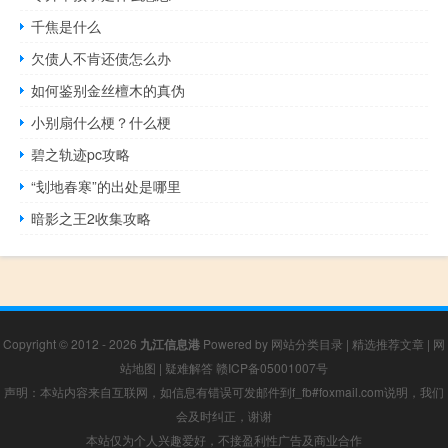
千焦是什么
欠债人不肯还债怎么办
如何鉴别金丝檀木的真伪
小别扇什么梗？什么梗
碧之轨迹pc攻略
“刬地春寒”的出处是哪里
暗影之王2收集攻略
Copyright © 2012 - 2026
九江信息港
Powered by
网站分类目录
|
精选推荐文章
|
网
站地图
|
疑难解答
赣ICP备05001007号
声明：本站内容来自互联网，如信息有错误可发邮件到f_fb#foxmail.com说明，我们
会及时纠正，谢谢
本站仅为个人兴趣爱好，不接盈利性广告及商业合作