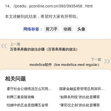
14、//pcedu . pconline.com.cn/393/3935458 . html
本文讲解到此结束，希望对大家有所帮助。
网络标签：
剪刀手
动画
头像
上一篇
百香果果酱的做法步骤（百香果果酱的做法）
下一篇
modelica软件（bw modelica med regular）
相关问题
遵守社会公德情况怎么写简短（遵守社会公德情况）
国家金融监督管理总局深圳监管局：恒大人寿风险处置有序推进
剑网三秦皇陵攻略
“如斯名利役”的出处是哪里
结婚中的五金是指哪五金呀
“肇官仪之创”的出处是哪里