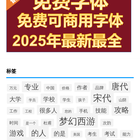
标签
唐代
专业
作者
品牌
中国
万元
价格
宋代
大学
学校
学生
孩子
山阴
学员
攻略
很多人
技能
手机
工作
工程
您的
梦幻西游
时间
杜甫
次韵
是一个
的人
游戏
的是
考试
考生
能力
美国