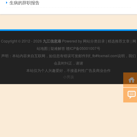
生病的辞职报告
Copyright © 2012 - 2026
九江信息港
Powered by
网站分类目录
|
精选推荐文章
|
网
站地图
|
疑难解答
赣ICP备05001007号
声明：本站内容来自互联网，如信息有错误可发邮件到f_fb#foxmail.com说明，我们
会及时纠正，谢谢
本站仅为个人兴趣爱好，不接盈利性广告及商业合作
小男孩