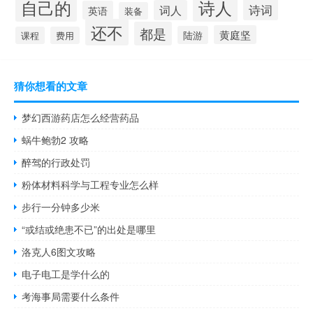
自己的
诗人
诗词
词人
英语
装备
还不
都是
黄庭坚
陆游
课程
费用
猜你想看的文章
梦幻西游药店怎么经营药品
蜗牛鲍勃2 攻略
醉驾的行政处罚
粉体材料科学与工程专业怎么样
步行一分钟多少米
“或结或绝患不已”的出处是哪里
洛克人6图文攻略
电子电工是学什么的
考海事局需要什么条件