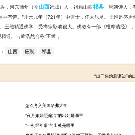
山西
祁县
，汉族，河东蒲州（今
运城）人，祖籍山西
，唐朝诗人，有
画中有诗。”开元九年（721年）中进士，任太乐丞。王维是盛唐
等。王维精通佛学，受禅宗影响很大。佛教有一部《维摩诘经》
精通。与孟浩然合称“王孟”。
：
山西
应制
祁县
“出门焦灼君讵知”的
怎么考入美国哈弗大学
“夜月娟娟照偏洁”的出处是哪里
“一别经年事”的出处是哪里