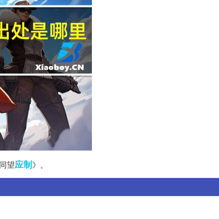
应制
同望
》。