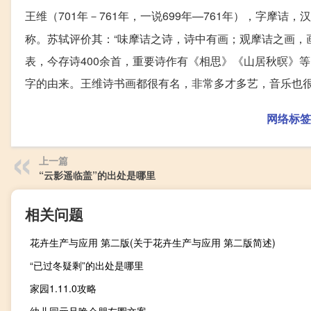
王维（701年－761年，一说699年—761年），字摩诘
称。苏轼评价其：“味摩诘之诗，诗中有画；观摩诘之画，
表，今存诗400余首，重要诗作有《相思》《山居秋暝》
字的由来。王维诗书画都很有名，非常多才多艺，音乐也很
网络标签
上一篇
“云影遥临盖”的出处是哪里
相关问题
花卉生产与应用 第二版(关于花卉生产与应用 第二版简述)
“已过冬疑剩”的出处是哪里
家园1.11.0攻略