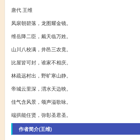
唐代 王维
凤扆朝碧落，龙图耀金镜。
维岳降二臣，戴天临万姓。
山川八校满，井邑三农竟。
比屋皆可封，谁家不相庆。
林疏远村出，野旷寒山静。
帝城云里深，渭水天边映。
佳气含风景，颂声溢歌咏。
端拱能任贤，弥彰圣君圣。
作者简介(王维)