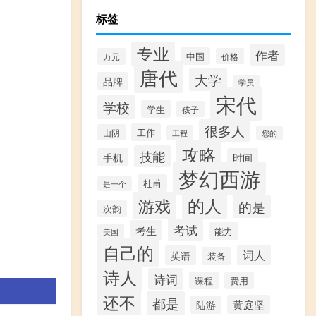
标签
专业
作者
中国
万元
价格
唐代
大学
品牌
学员
宋代
学校
学生
孩子
很多人
工作
山阴
工程
您的
攻略
技能
手机
时间
梦幻西游
杜甫
是一个
的人
游戏
的是
次韵
考试
考生
能力
美国
自己的
词人
英语
装备
诗人
诗词
课程
费用
还不
都是
黄庭坚
陆游