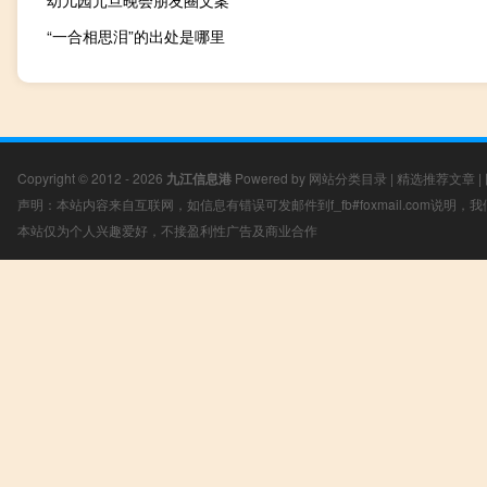
幼儿园元旦晚会朋友圈文案
“一合相思泪”的出处是哪里
Copyright © 2012 - 2026
九江信息港
Powered by
网站分类目录
|
精选推荐文章
|
声明：本站内容来自互联网，如信息有错误可发邮件到f_fb#foxmail.com说明
本站仅为个人兴趣爱好，不接盈利性广告及商业合作