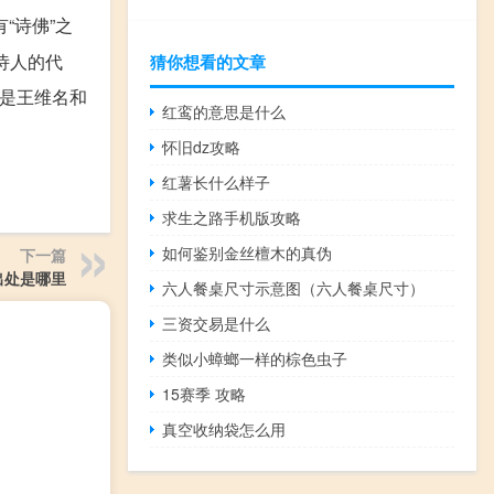
“诗佛”之
诗人的代
猜你想看的文章
，是王维名和
红鸾的意思是什么
怀旧dz攻略
红薯长什么样子
求生之路手机版攻略
如何鉴别金丝檀木的真伪
下一篇
出处是哪里
六人餐桌尺寸示意图（六人餐桌尺寸）
三资交易是什么
类似小蟑螂一样的棕色虫子
15赛季 攻略
真空收纳袋怎么用