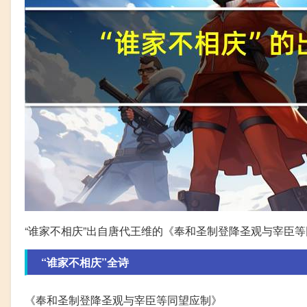
“谁家不相庆”出自唐代王维的《奉和圣制登降圣观与宰臣等
“谁家不相庆”全诗
《奉和圣制登降圣观与宰臣等同望应制》