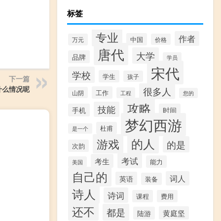
标签
专业
作者
中国
万元
价格
唐代
大学
品牌
学员
宋代
学校
学生
孩子
下一篇
什么情况呢
很多人
工作
山阴
工程
您的
攻略
技能
手机
时间
梦幻西游
杜甫
是一个
的人
游戏
的是
次韵
考试
考生
能力
美国
自己的
词人
英语
装备
诗人
诗词
课程
费用
还不
都是
黄庭坚
陆游