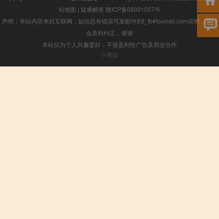
站地图
|
疑难解答
赣ICP备05001007号
声明：本站内容来自互联网，如信息有错误可发邮件到f_fb#foxmail.com说明，我们
会及时纠正，谢谢
本站仅为个人兴趣爱好，不接盈利性广告及商业合作
小男孩