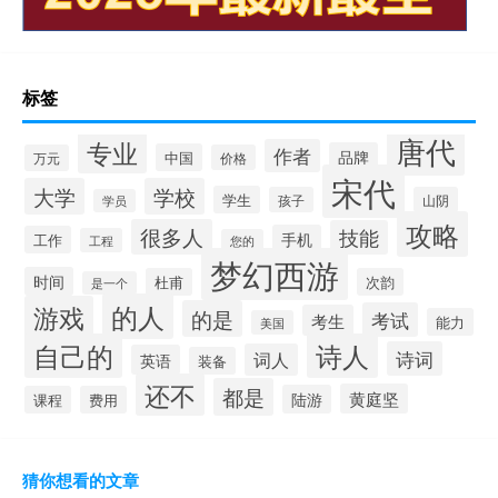
标签
唐代
专业
作者
品牌
中国
万元
价格
宋代
大学
学校
学生
孩子
山阴
学员
攻略
很多人
技能
手机
工作
工程
您的
梦幻西游
时间
杜甫
次韵
是一个
的人
游戏
的是
考试
考生
能力
美国
自己的
诗人
诗词
词人
英语
装备
还不
都是
黄庭坚
陆游
课程
费用
猜你想看的文章