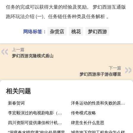
任务的完成可以获得大量的经验及奖励。 梦幻西游互通版
跑环玩法介绍 (一)、任务链任务种类及任务解析 。
网络标签：
杂货店
桃花
梦幻西游
上一篇
梦幻西游克隆模式盾山
下一篇
梦幻西游亲子游在哪里
相关问题
新春贺词
洋务运动的性质和失败的原因、教训（洋务运动的性质及其失败原因及其教训）
李宏毅演过的电视剧电影（李宏毅演过的电视剧）
传奇模式攻略
四川资阳可提供康佳榨汁机维修服务地址在哪
肆意生长什么意思
“洞庭春水晴空满”的出处是哪里
城市地下空间工程专业怎么样