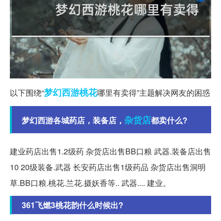
梦幻西游
桃花
以下围绕“
哪里有卖得”主题解决网友的困惑
杂货店
梦幻西游各城药店，装备店，
都卖什么?
建业药店出售1.2级药 杂货店出售BB口粮 武器.装备店出售
10 20级装备.武器 长安药店出售1级药品 杂货店出售洞明
草.BB口粮.桃花.兰花.摄妖香等.. 武器.... 建业。
361飞燃3桃花韵什么时候出?