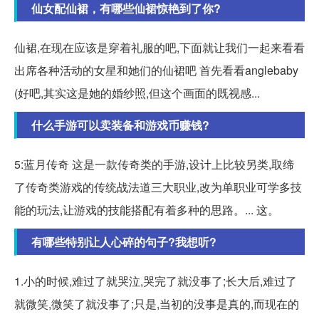
仙女配仙裙，有哪些仙裙惊艳到了你?
仙裙,在现在应该是穿着礼服的吧,下面就让我们一起来看看
出席各种活动的女星和她们的仙裙吧 首先看看anglebaby
(好吧,其实这是她的婚纱照,但这个画面的既视感...
什么手游可以卖装备和游戏币赚钱?
5:蓝月传奇 这是一款传奇类的手游,设计上比较另类,取缔
了传奇类游戏的传统战法道三大职业,改为单职业可学多技
能的玩法,让游戏的技能搭配有着多种的思路。... 这。
有哪些特别让人心碎的句子?我想听?
1.小的时候,难过了就哭泣,哭完了就没事了;长大后,难过了
就微笑,微笑了就没事了;只是,当初的没事是真的,而现在的