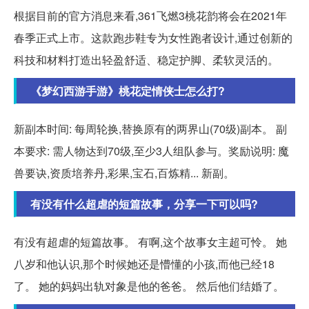
根据目前的官方消息来看,361飞燃3桃花韵将会在2021年
春季正式上市。这款跑步鞋专为女性跑者设计,通过创新的
科技和材料打造出轻盈舒适、稳定护脚、柔软灵活的。
《梦幻西游手游》桃花定情侠士怎么打?
新副本时间: 每周轮换,替换原有的两界山(70级)副本。 副
本要求: 需人物达到70级,至少3人组队参与。奖励说明: 魔
兽要诀,资质培养丹,彩果,宝石,百炼精... 新副。
有没有什么超虐的短篇故事，分享一下可以吗?
有没有超虐的短篇故事。 有啊,这个故事女主超可怜。 她
八岁和他认识,那个时候她还是懵懂的小孩,而他已经18
了。 她的妈妈出轨对象是他的爸爸。 然后他们结婚了。