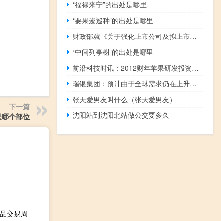
“福禄来宁”的出处是哪里
“要果逡巡种”的出处是哪里
财政部就《关于强化上市公司及拟上市企业内部控制建设 推进内部控制评价和审计的通知（征求意见稿）》征求意见
“中间列亭榭”的出处是哪里
前沿科技时讯：2012财年苹果研发投资增10亿达34亿美元
瑞银集团：预计由于全球需求仍在上升且供应紧张油价将回升至每桶90至100美元之间
张天爱男友叫什么（张天爱男友）
下一篇
沈阳站到沈阳北站做公交要多久
是哪个部位
术品交易周