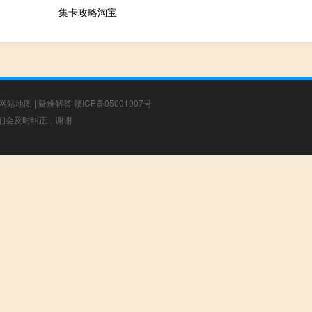
集卡攻略淘宝
网站地图
|
疑难解答
赣ICP备05001007号
，我们会及时纠正，谢谢