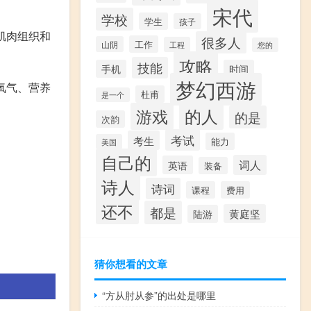
宋代
学校
学生
孩子
肌肉组织和
很多人
工作
山阴
工程
您的
攻略
技能
手机
时间
梦幻西游
氧气、营养
杜甫
是一个
的人
游戏
的是
次韵
考试
考生
能力
美国
自己的
词人
英语
装备
诗人
诗词
课程
费用
还不
都是
黄庭坚
陆游
猜你想看的文章
“方从肘从参”的出处是哪里