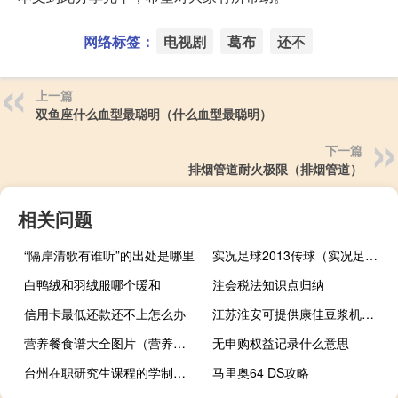
网络标签：
电视剧
葛布
还不
上一篇
双鱼座什么血型最聪明（什么血型最聪明）
下一篇
排烟管道耐火极限（排烟管道）
相关问题
“隔岸清歌有谁听”的出处是哪里
实况足球2013传球（实况足球2013传球）
白鸭绒和羽绒服哪个暖和
注会税法知识点归纳
信用卡最低还款还不上怎么办
江苏淮安可提供康佳豆浆机维修服务地址在哪
营养餐食谱大全图片（营养餐食谱）
无申购权益记录什么意思
台州在职研究生课程的学制是几年
马里奥64 DS攻略