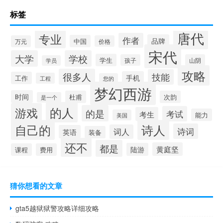
标签
唐代
专业
作者
品牌
中国
万元
价格
宋代
大学
学校
学生
孩子
山阴
学员
攻略
很多人
技能
手机
工作
工程
您的
梦幻西游
时间
杜甫
次韵
是一个
的人
游戏
的是
考试
考生
能力
美国
自己的
诗人
诗词
词人
英语
装备
还不
都是
黄庭坚
陆游
课程
费用
猜你想看的文章
gta5越狱狱警攻略详细攻略