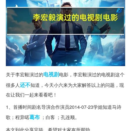
电视剧
关于李宏毅演过的
电影，李宏毅演过的电视剧这个
还不
很多人
知道，今天小六来为大家解答以上的问题，现
在让我们一起来看看吧！
1、首播时间剧名导演合作演员2014-07-23学姐知道马诗
葛布
歌；程异喏
；白客 ；孔连顺。
本文到此分享完毕，希望对大家有所帮助。