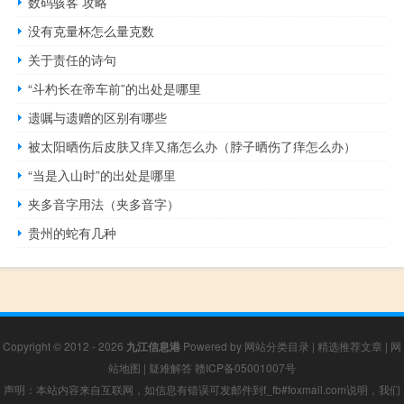
数码骇客 攻略
没有克量杯怎么量克数
关于责任的诗句
“斗杓长在帝车前”的出处是哪里
遗嘱与遗赠的区别有哪些
被太阳晒伤后皮肤又痒又痛怎么办（脖子晒伤了痒怎么办）
“当是入山时”的出处是哪里
夹多音字用法（夹多音字）
贵州的蛇有几种
Copyright © 2012 - 2026
九江信息港
Powered by
网站分类目录
|
精选推荐文章
|
网
站地图
|
疑难解答
赣ICP备05001007号
声明：本站内容来自互联网，如信息有错误可发邮件到f_fb#foxmail.com说明，我们