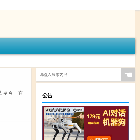
☚
古至今一直
公告