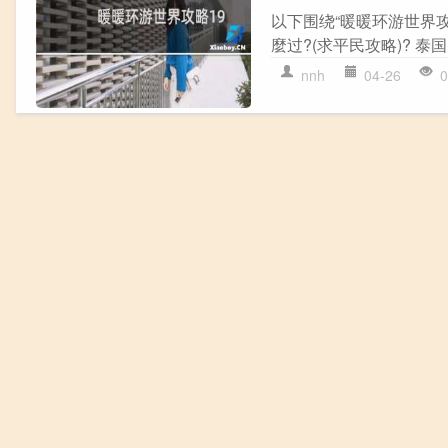
以下围绕“暖暖环游世界攻
麼过?(求平民攻略)? 泰国
nnh
04-26
0