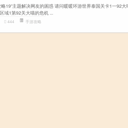
略19”主题解决网友的困惑 请问暖暖环游世界泰国关卡1一92
区域1第92关大喵的危机 ...
444
手游攻略