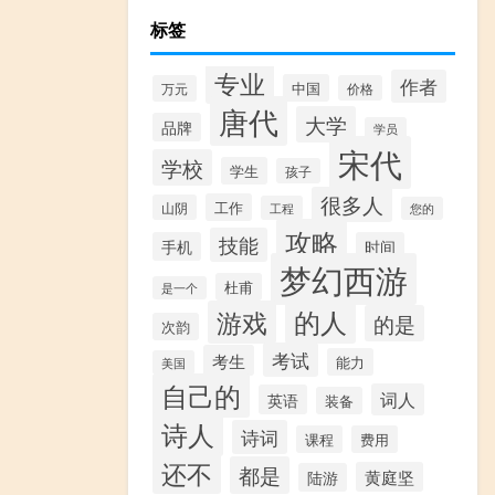
标签
专业
作者
中国
万元
价格
唐代
大学
品牌
学员
宋代
学校
学生
孩子
很多人
工作
山阴
工程
您的
攻略
技能
手机
时间
梦幻西游
杜甫
是一个
的人
游戏
的是
次韵
考试
考生
能力
美国
自己的
词人
英语
装备
诗人
诗词
课程
费用
还不
都是
黄庭坚
陆游