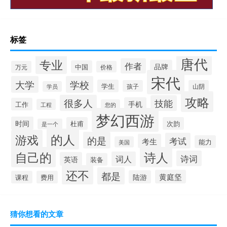
标签
唐代
专业
作者
品牌
中国
万元
价格
宋代
大学
学校
学生
孩子
山阴
学员
攻略
很多人
技能
手机
工作
工程
您的
梦幻西游
时间
杜甫
次韵
是一个
的人
游戏
的是
考试
考生
能力
美国
自己的
诗人
诗词
词人
英语
装备
还不
都是
黄庭坚
陆游
课程
费用
猜你想看的文章