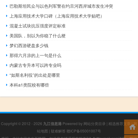
巴勒斯坦民众与以色列军警在约旦河西岸城市发生冲突
上海应用技术大学口碑（上海应用技术大学贴吧）
混凝土试块抗压强度评定标准
美国队，别以为你稳了什么梗
梦幻西游硬盘多少钱
那得六月凉的上一句是什么
内蒙古专升本可以跨专业吗
“如斯名利役”的出处是哪里
本科a1类院校有哪些
Copyright © 2012 - 2026
九江信息港
Powered by
网站分类目录
|
精选推荐文章
|
网
站地图
|
疑难解答
赣ICP备05001007号