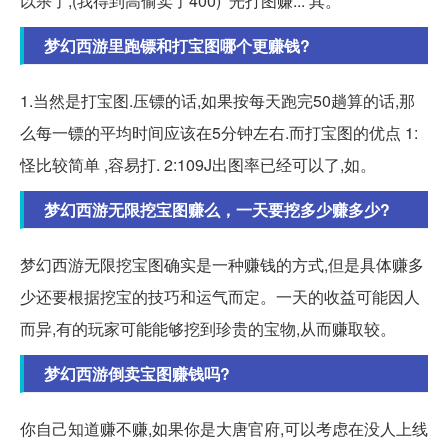
以杀了,(我得到高偷卖了400)‘ 光打图赚... 其。
梦幻西游里跑镖和打宝图哪个更赚钱?
1.当然是打宝图.压镖的话,如果按每天跑完50趟算的话,那
么每一镖的平均时间应该在5分钟左右.而打宝图的优点 1:
怪比较简单 ,容易打. 2:109J出图率已经可以了,如。
梦幻西游无限挖宝图赚么，一天要挖多少赚多少?
梦幻西游无限挖宝图确实是一种赚钱的方式,但是具体赚多
少还要根据挖宝的技巧和运气而定。一天的收益可能因人
而异,有的玩家可能能够挖到珍贵的宝物,从而赚取较。
梦幻西游倒卖宝图赚钱吗?
你自己知道赚不赚,如果你是大唐官府,可以考虑在没人上线