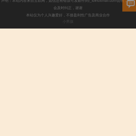
声明：本站内容来自互联网，如信息有错误可发邮件到f_fb#foxmail.com说明，我们
会及时纠正，谢谢
本站仅为个人兴趣爱好，不接盈利性广告及商业合作
小男孩