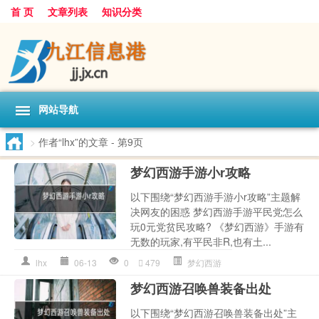
首 页
文章列表
知识分类
网站导航
>
作者“lhx”的文章
- 第9页
梦幻西游手游小r攻略
以下围绕“梦幻西游手游小r攻略”主题解
决网友的困惑 梦幻西游手游平民党怎么
玩0元党贫民攻略? 《梦幻西游》手游有
无数的玩家,有平民非R,也有土...
lhx
06-13
0
479
梦幻西游
梦幻西游召唤兽装备出处
以下围绕“梦幻西游召唤兽装备出处”主