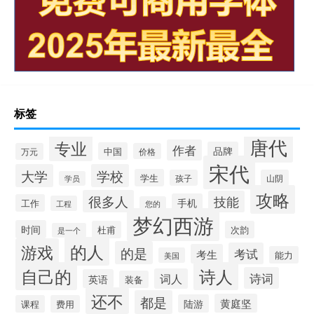
标签
唐代
专业
作者
品牌
中国
万元
价格
宋代
大学
学校
学生
孩子
山阴
学员
攻略
很多人
技能
手机
工作
工程
您的
梦幻西游
时间
杜甫
次韵
是一个
的人
游戏
的是
考试
考生
能力
美国
自己的
诗人
诗词
词人
英语
装备
还不
都是
黄庭坚
陆游
课程
费用