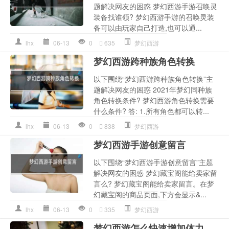
题解决网友的困惑 梦幻西游手游召唤灵
装备找谁领? 梦幻西游手游的召唤灵装
备可以由玩家自己打造,也可以通...
lhx
06-13
0
635
梦幻西游
梦幻西游跨种族角色转换
以下围绕“梦幻西游跨种族角色转换”主
题解决网友的困惑 2021年梦幻同种族
角色转换条件? 梦幻西游角色转换需要
什么条件? 答: 1.所有角色都可以转...
lhx
06-13
0
838
梦幻西游
梦幻西游手游创意留言
以下围绕“梦幻西游手游创意留言”主题
解决网友的困惑 梦幻藏宝阁能给卖家留
言么? 梦幻藏宝阁能给卖家留言。在梦
幻藏宝阁的商品页面,下方会显示&...
lhx
06-13
0
335
梦幻西游
梦幻西游怎么快速增加体力