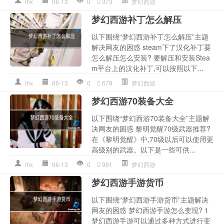
lhx
06-13
0
373
梦幻西游
梦幻西游补丁怎么解压
以下围绕“梦幻西游补丁怎么解压”主题
解决网友的困惑 steam下了汉化补丁要
怎么解压怎么安装? 要解压和安装Stea
m平台上的汉化补丁,可以按照以下...
lhx
06-13
0
678
梦幻西游
梦幻西游70装备大全
以下围绕“梦幻西游70装备大全”主题解
决网友的困惑 黎明觉醒70级武器推荐?
在《黎明觉醒》中,70级以后可以使用更
高级别的武器。以下是一些可供...
lhx
06-13
0
991
梦幻西游
梦幻西游手游货币
以下围绕“梦幻西游手游货币”主题解决
网友的困惑 梦幻西游手游怎么变现? 1
梦幻西游手游可以通过多种方式进行变