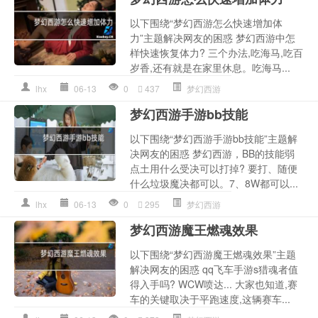
以下围绕“梦幻西游怎么快速增加体
力”主题解决网友的困惑 梦幻西游中怎
样快速恢复体力? 三个办法,吃海马,吃百
岁香,还有就是在家里休息。吃海马...
lhx
06-13
0
437
梦幻西游
梦幻西游手游bb技能
以下围绕“梦幻西游手游bb技能”主题解
决网友的困惑 梦幻西游，BB的技能弱
点土用什么受决可以打掉? 要打、随便
什么垃圾魔决都可以。7、8W都可以...
lhx
06-13
0
295
梦幻西游
梦幻西游魔王燃魂效果
以下围绕“梦幻西游魔王燃魂效果”主题
解决网友的困惑 qq飞车手游s猎魂者值
得入手吗? WCW喷达... 大家也知道,赛
车的关键取决于平跑速度,这辆赛车...