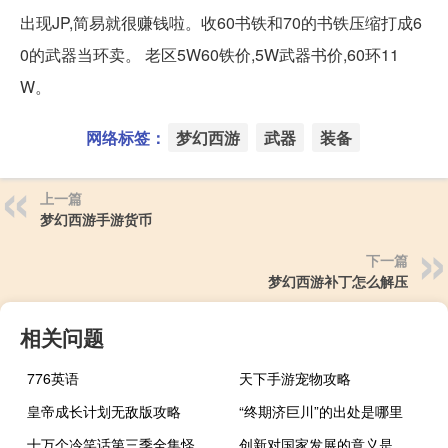
出现JP,简易就很赚钱啦。收60书铁和70的书铁压缩打成6
0的武器当环卖。 老区5W60铁价,5W武器书价,60环11
W。
网络标签：
梦幻西游
武器
装备
上一篇
梦幻西游手游货币
下一篇
梦幻西游补丁怎么解压
相关问题
776英语
天下手游宠物攻略
皇帝成长计划无敌版攻略
“终期济巨川”的出处是哪里
十万个冷笑话第三季全集怪兽女友（十万个冷笑话第三季全集）
创新对国家发展的意义是