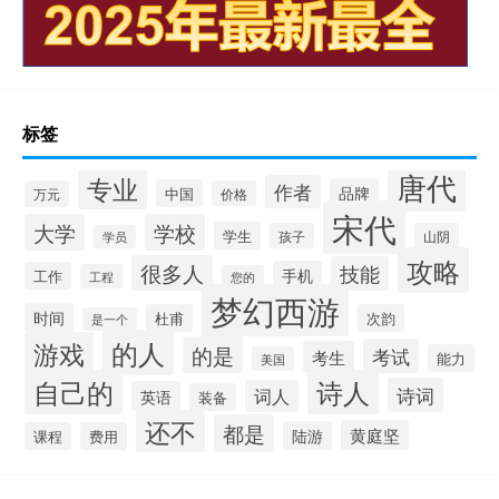
标签
唐代
专业
作者
品牌
中国
万元
价格
宋代
大学
学校
学生
孩子
山阴
学员
攻略
很多人
技能
手机
工作
工程
您的
梦幻西游
时间
杜甫
次韵
是一个
的人
游戏
的是
考试
考生
能力
美国
自己的
诗人
诗词
词人
英语
装备
还不
都是
黄庭坚
陆游
课程
费用