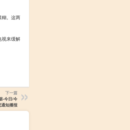
模糊。这两
电视来缓解
下一篇
据-今日/今
况通知播报