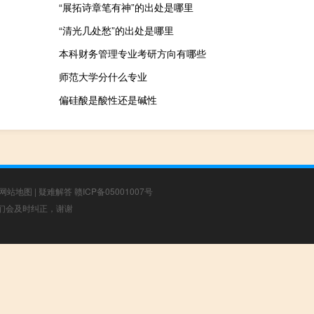
“展拓诗章笔有神”的出处是哪里
“清光几处愁”的出处是哪里
本科财务管理专业考研方向有哪些
师范大学分什么专业
偏硅酸是酸性还是碱性
网站地图
|
疑难解答
赣ICP备05001007号
，我们会及时纠正，谢谢