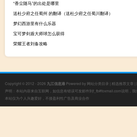
“香尘随马”的出处是哪里
送杜少府之任蜀州 的翻译（送杜少府之任蜀川翻译）
梦幻西游里有什么乐器
宝可梦剑盾大师球怎么获得
荣耀王者刘备攻略
Copyright © 2012 - 2026
九江信息港
Powered by
网站分类目录
|
精选推荐文章
|
声明：本站内容来自互联网，如信息有错误可发邮件到f_fb#foxmail.com说明
本站仅为个人兴趣爱好，不接盈利性广告及商业合作