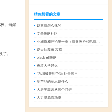
猜你想看的文章
电极。当聚
赵素影怎么死的
文墨攻略社区
亚洲协和理论第一页（影亚洲协和电影午夜剧场）
逆天仙魔录 攻略
换了。
black elf攻略
香港大学好么
“九域被雍熙”的出处是哪里
副产品的意思是什么
大唐芙蓉园从哪个门进
人力资源流动率