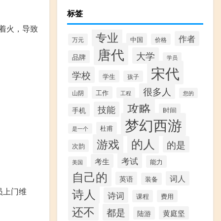
标签
着火，导致
专业
作者
中国
万元
价格
唐代
大学
品牌
学员
宋代
学校
学生
孩子
很多人
工作
山阴
工程
您的
攻略
技能
手机
时间
梦幻西游
杜甫
是一个
的人
游戏
的是
次韵
考试
考生
能力
美国
自己的
词人
英语
装备
诗人
员上门维
诗词
课程
费用
还不
都是
黄庭坚
陆游