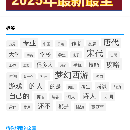
标签
唐代
专业
作者
品牌
中国
万元
价格
宋代
大学
学校
学生
孩子
山阴
学员
攻略
很多人
技能
手机
工作
工程
您的
梦幻西游
时间
杜甫
次韵
是一个
的人
游戏
的是
考试
考生
能力
美国
自己的
诗人
诗词
词人
英语
装备
还不
都是
黄庭坚
陆游
课程
费用
猜你想看的文章