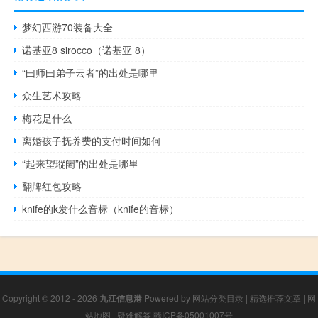
梦幻西游70装备大全
诺基亚8 sirocco（诺基亚 8）
“曰师曰弟子云者”的出处是哪里
众生艺术攻略
梅花是什么
离婚孩子抚养费的支付时间如何
“起来望瑽阇”的出处是哪里
翻牌红包攻略
knife的k发什么音标（knife的音标）
Copyright © 2012 - 2026
九江信息港
Powered by
网站分类目录
|
精选推荐文章
|
网
站地图
|
疑难解答
赣ICP备05001007号