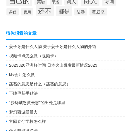
自己的
诗人
诗词
词人
英语
装备
还不
都是
黄庭坚
陆游
课程
费用
猜你想看的文章
姜子牙是什么人物 关于姜子牙是什么人物的介绍
视频卡点怎么做（视频卡）
2023u20亚洲杯时间 日本火山爆发最新情况2023
ktv会计怎么做
菡萏的意思是什么（菡萏的意思）
下睫毛新手贴法
“沙砾威怒黄云愁”的出处是哪里
梦幻西游最暴力
宜阳春兮学校怎么样
什么叫过梁净跨