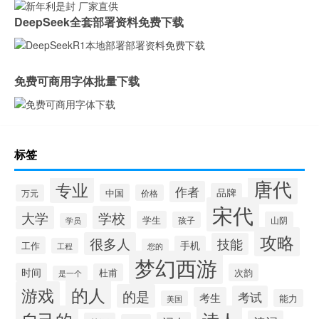
DeepSeek全套部署资料免费下载
免费可商用字体批量下载
标签
唐代
专业
作者
品牌
中国
万元
价格
宋代
大学
学校
学生
孩子
山阴
学员
攻略
很多人
技能
手机
工作
工程
您的
梦幻西游
时间
杜甫
次韵
是一个
的人
游戏
的是
考试
考生
能力
美国