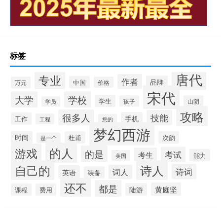
标签
唐代
专业
作者
品牌
中国
万元
价格
宋代
大学
学校
学生
孩子
山阴
学员
攻略
很多人
技能
手机
工作
工程
您的
梦幻西游
时间
杜甫
次韵
是一个
的人
游戏
的是
考试
考生
能力
美国
自己的
诗人
诗词
词人
英语
装备
还不
都是
黄庭坚
陆游
课程
费用