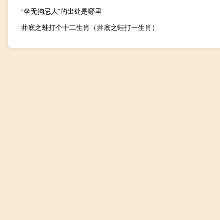
“坐无拘忌人”的出处是哪里
井底之蛙打个十二生肖（井底之蛙打一生肖）