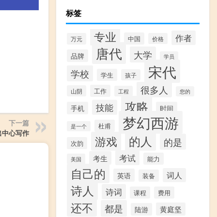
标签
专业
作者
中国
万元
价格
唐代
大学
品牌
学员
宋代
学校
学生
孩子
很多人
工作
山阴
工程
您的
攻略
技能
手机
时间
梦幻西游
下一篇
杜甫
是一个
出中心写作
的人
游戏
的是
次韵
考试
考生
能力
美国
自己的
词人
英语
装备
诗人
诗词
课程
费用
还不
都是
黄庭坚
陆游