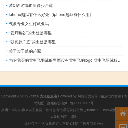
梦幻西游降血量多少合适
iphone越狱有什么好处（iphone越狱有什么用）
气象专业女生好就业吗
“云归幽谷”的出处是哪里
“朝真趋广庭”的出处是哪里
关于架子鼓的起源
为啥我买的雪中飞羽绒服里面没有雪中飞的logo 雪中飞羽绒服女款
Copyright © 2012 - 2026
九江信息港
Powered by
网站分类目录
|
精选推荐文章
|
网
站地图
|
疑难解答
赣ICP备05001007号
声明：本站内容来自互联网，如信息有错误可发邮件到f_fb#foxmail.com说明，我们
会及时纠正，谢谢
本站仅为个人兴趣爱好，不接盈利性广告及商业合作