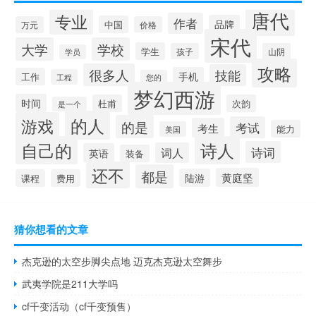
唐代
专业
作者
品牌
中国
万元
价格
宋代
大学
学校
学生
孩子
山阴
学员
攻略
很多人
技能
手机
工作
工程
您的
梦幻西游
时间
杜甫
次韵
是一个
的人
游戏
的是
考试
考生
能力
美国
自己的
诗人
诗词
词人
英语
装备
还不
都是
黄庭坚
陆游
课程
费用
猜你想看的文章
杰克逊的太空步脚尖点地 迈克杰克逊太空舞步
武夷学院是211大学吗
cf千变活动（cf千变预售）