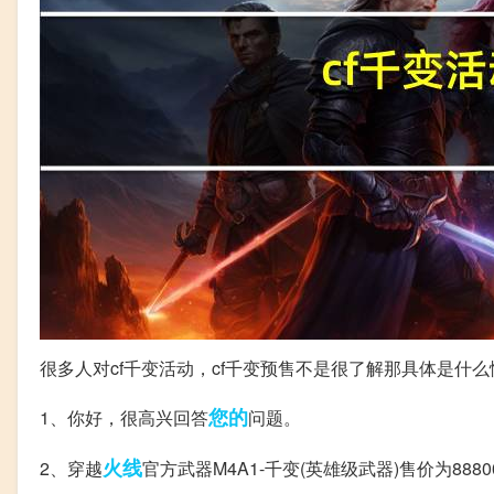
很多人对cf千变活动，cf千变预售不是很了解那具体是什
您的
1、你好，很高兴回答
问题。
火线
2、穿越
官方武器M4A1-千变(英雄级武器)售价为888