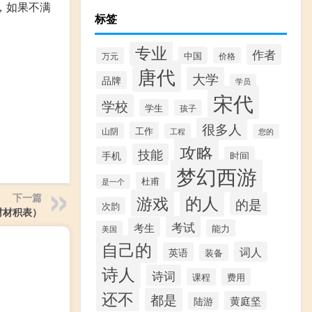
，如果不满
标签
专业
作者
中国
万元
价格
唐代
大学
品牌
学员
宋代
学校
学生
孩子
很多人
工作
山阴
工程
您的
攻略
技能
手机
时间
梦幻西游
杜甫
是一个
的人
下一篇
游戏
的是
次韵
材材积表）
考试
考生
能力
美国
自己的
词人
英语
装备
诗人
诗词
课程
费用
还不
都是
黄庭坚
陆游