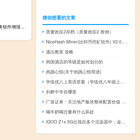
猜你想看的文章
E8进销存财务软件增强版 V10.7 官方最新版（E8进销存财务软件增强版 V10.7 官方最新版功能简介）
质量效应2存档（质量效应2 推倒）
NiceHash Miner(比特币挖矿软件) V2.0.10 绿色免费版（NiceHash Miner(比特币挖矿软件) V2.0.10 绿色免费版功能简介）
逃出教室 攻略
韩国酒店的等级是如何划分的
肉跳心惊(关于肉跳心惊简述)
学练优八上英语答案（学练优八年级上册英语答案）
剑桥中学在哪里
广发证券：关注地产板块整体配置价值 关注企业经营估值弹性
喝牛奶喝过量有什么坏处
iQOO Z1x 5G出现在多个渲染器中；金鱼765G正式确认