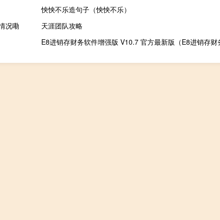
怏怏不乐造句子（怏怏不乐）
情况嘞
天涯团队攻略