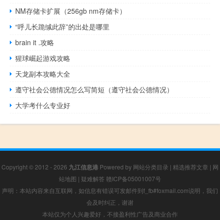
NM存储卡扩展（256gb nm存储卡）
“呼儿长跪缄此辞”的出处是哪里
brain it .攻略
猩球崛起游戏攻略
天龙副本攻略大全
遵守社会公德情况怎么写简短（遵守社会公德情况）
大学考什么专业好
Copyright © 2012 - 2026
九江信息港
Powered by
网站分类目录
|
精选推荐文章
|
网
站地图
|
疑难解答
赣ICP备05001007号
声明：本站内容来自互联网，如信息有错误可发邮件到f_fb#foxmail.com说明，我们
会及时纠正，谢谢
本站仅为个人兴趣爱好，不接盈利性广告及商业合作