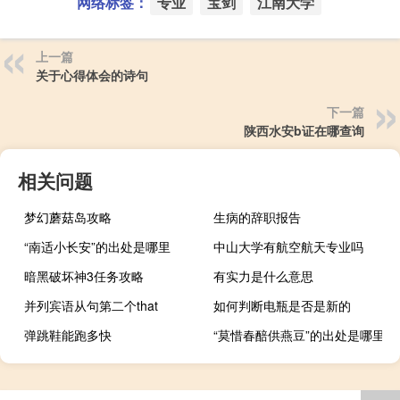
网络标签：
专业
宝剑
江南大学
上一篇
关于心得体会的诗句
下一篇
陕西水安b证在哪查询
相关问题
梦幻蘑菇岛攻略
生病的辞职报告
“南适小长安”的出处是哪里
中山大学有航空航天专业吗
暗黑破坏神3任务攻略
有实力是什么意思
并列宾语从句第二个that
如何判断电瓶是否是新的
弹跳鞋能跑多快
“莫惜春醅供燕豆”的出处是哪里