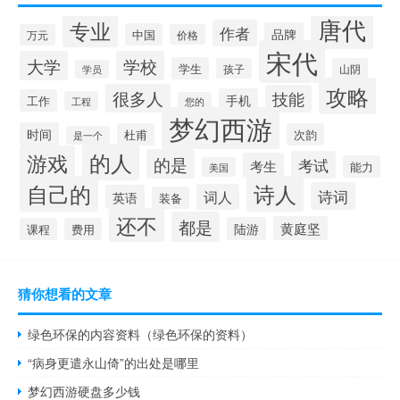
唐代
专业
作者
品牌
中国
万元
价格
宋代
大学
学校
学生
孩子
山阴
学员
攻略
很多人
技能
手机
工作
工程
您的
梦幻西游
时间
杜甫
次韵
是一个
的人
游戏
的是
考试
考生
能力
美国
自己的
诗人
诗词
词人
英语
装备
还不
都是
黄庭坚
陆游
课程
费用
猜你想看的文章
绿色环保的内容资料（绿色环保的资料）
“病身更遣永山倚”的出处是哪里
梦幻西游硬盘多少钱