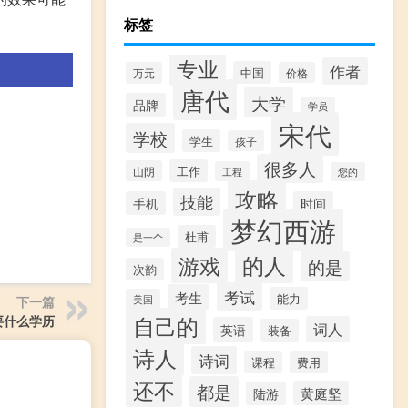
标签
专业
作者
中国
万元
价格
唐代
大学
品牌
学员
宋代
学校
学生
孩子
很多人
工作
山阴
工程
您的
攻略
技能
手机
时间
梦幻西游
杜甫
是一个
的人
游戏
的是
次韵
考试
考生
能力
美国
下一篇
自己的
要什么学历
词人
英语
装备
诗人
诗词
课程
费用
还不
都是
黄庭坚
陆游