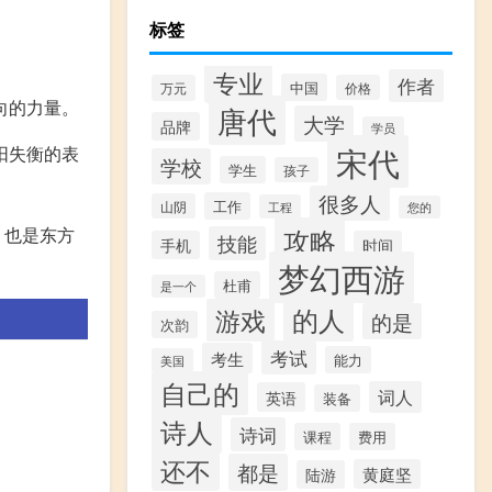
标签
专业
作者
中国
万元
价格
向的力量。
唐代
大学
品牌
学员
宋代
阳失衡的表
学校
学生
孩子
很多人
工作
山阴
工程
您的
攻略
，也是东方
技能
手机
时间
梦幻西游
杜甫
是一个
的人
游戏
的是
次韵
考试
考生
能力
美国
自己的
词人
英语
装备
诗人
诗词
课程
费用
还不
都是
黄庭坚
陆游