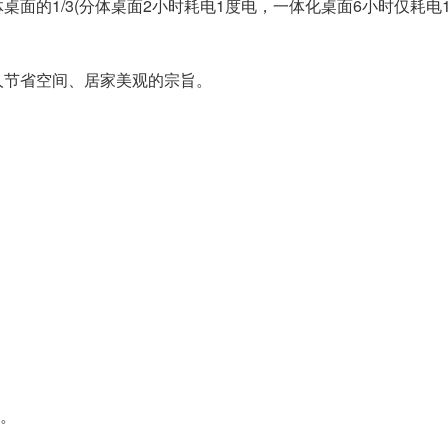
面的1/3(分体桌面2小时耗电1度电，一体化桌面6小时仅耗电1
人节省空间、居家美观的宗旨。
展。