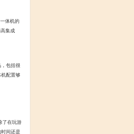
者一体机的
的高集成
品，包括很
体机配置够
。除了在玩游
的时间还是