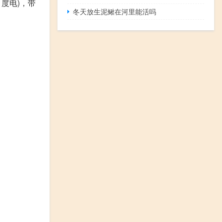
度电)，带
冬天放生泥鳅在河里能活吗