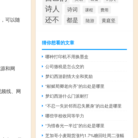
诗人
诗词
课程
费用
还不
都是
子，可以随
黄庭坚
陆游
猜你想看的文章
。
哪种打印机不用换墨盒
公司缴税是怎么交的
电源和网
梦幻西游剧情大全和奖励
“献赋荀卿老向齐”的出处是哪里
视频线、网
梦幻西游什么门派耐打
“不忍一失於邻而忍失厥身”的出处是哪里
哪些学校收同等学力
“为惜春光一半过”的出处是哪里
芝加哥小麦期货涨约1.7%糖回吐周二涨幅