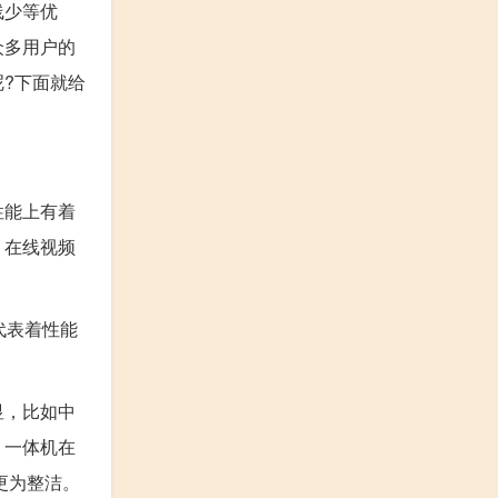
线少等优
众多用户的
?下面就给
性能上有着
、在线视频
代表着性能
显，比如中
，一体机在
更为整洁。