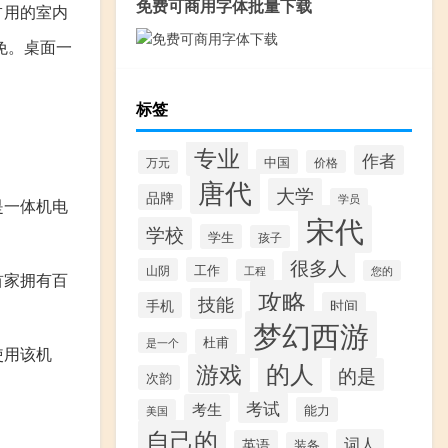
免费可商用字体批量下载
占用的室内
免。桌面一
标签
专业
作者
中国
万元
价格
唐代
大学
品牌
学员
是一体机电
宋代
学校
学生
孩子
很多人
工作
山阴
工程
您的
首家拥有百
攻略
技能
手机
时间
梦幻西游
杜甫
是一个
使用该机
的人
游戏
的是
次韵
考试
考生
能力
美国
自己的
词人
英语
装备