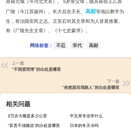
原籍元城（今河北大名）。 5岁丧父母，随其叔祖王乙居
高邮
广陵（今江苏扬州）。长大后在天长、
等地以教学为
生，有治国安民之志。王安石对其文章和为人皆甚推重。
有《广陵先生文章》、《十七史蒙求》。
网络标签：
不忍
宋代
高邮
上一篇
“不我贤而惸”的出处是哪里
下一篇
“依然面目我陈人”的出处是哪里
相关问题
2万步大概是多少公里
中文系专业学什么
“富贵不须频说”的出处是哪里
日本的冬天冷吗