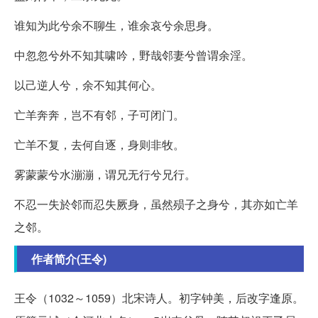
谁知为此兮余不聊生，谁余哀兮余思身。
中忽忽兮外不知其啸吟，野哉邻妻兮曾谓余淫。
以己逆人兮，余不知其何心。
亡羊奔奔，岂不有邻，子可闭门。
亡羊不复，去何自逐，身则非牧。
雾蒙蒙兮水漰漰，谓兄无行兮兄行。
不忍一失於邻而忍失厥身，虽然殒子之身兮，其亦如亡羊
之邻。
作者简介(王令)
王令（1032～1059）北宋诗人。初字钟美，后改字逢原。