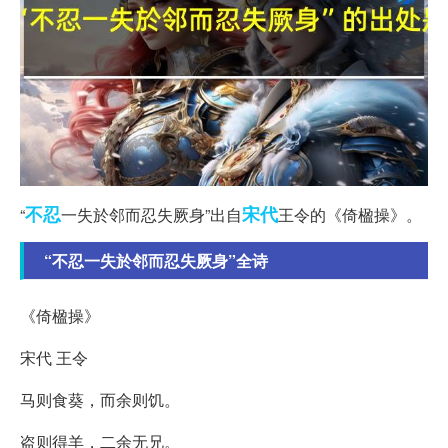
不忍
宋代
“
一失於邻而忍失厥身”出自
王令的《倚楹操》。
“不忍一失於邻而忍失厥身”全诗
《倚楹操》
宋代 王令
马则食葵，而余则饥。
盗则得羊，二余无兄。