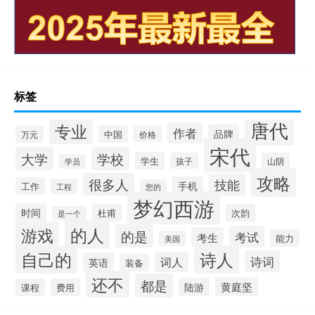
标签
唐代
专业
作者
品牌
中国
万元
价格
宋代
大学
学校
学生
孩子
山阴
学员
攻略
很多人
技能
手机
工作
工程
您的
梦幻西游
时间
杜甫
次韵
是一个
的人
游戏
的是
考试
考生
能力
美国
自己的
诗人
诗词
词人
英语
装备
还不
都是
黄庭坚
陆游
课程
费用