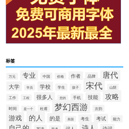
标签
唐代
专业
作者
品牌
中国
万元
价格
宋代
大学
学校
学生
孩子
山阴
学员
攻略
很多人
技能
手机
工作
工程
您的
梦幻西游
时间
杜甫
次韵
是一个
的人
游戏
的是
考试
考生
能力
美国
自己的
诗人
诗词
词人
英语
装备