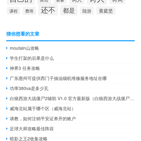
还不
都是
黄庭坚
陆游
课程
费用
猜你想看的文章
moutain山攻略
学生打架的后果是什么
神界3 任务攻略
广东惠州可提供西门子抽油烟机维修服务地址在哪
功率380va是多少瓦
白狼西游大战僵尸2辅助 V1.0 官方最新版（白狼西游大战僵尸2辅助 V1.0 官方最新版功能简介）
威海北站属于哪个区（威海北站）
请教，如何注销平安证券开的账户
足球大师攻略最佳阵容
暗影之王2收集攻略