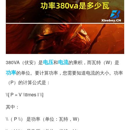
电压
电流
380VA（伏安）是
和
的乘积，而瓦特（W）是
功率
的单位。要计算功率，您需要知道电流的大小。功率
（P）的计算公式是：
\\[ P = V \\times I \\]
其中：
\\（ P \\） 是功率（单位：瓦特，W）