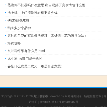
蒸馍你不扶器吗什么意思 出自易摇丁真表情包什么梗
洗衣机，上门清洗洗衣机要多少钱
侠盗5赚钱攻略
鸭有多少个品种
素炒西兰花的家常做法视频（素炒西兰花的家常做法）
海购攻略
玄武岩纤维有什么用.html
比亚迪me部门是干啥的
谷是什么意思二次元（谷是什么意思）
Copyright © 2012 - 2026
九江信息港
Powered by
网站分类目录
|
精选推荐文章
|
网
站地图
|
疑难解答
赣ICP备05001007号