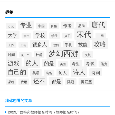
标签
唐代
专业
作者
品牌
中国
万元
价格
宋代
大学
学校
学生
孩子
山阴
学员
攻略
很多人
技能
手机
工作
工程
您的
梦幻西游
时间
杜甫
次韵
是一个
的人
游戏
的是
考试
考生
能力
美国
自己的
诗人
诗词
词人
英语
装备
还不
都是
黄庭坚
陆游
课程
费用
猜你想看的文章
2023广西特岗教师报名时间（教师报名时间）