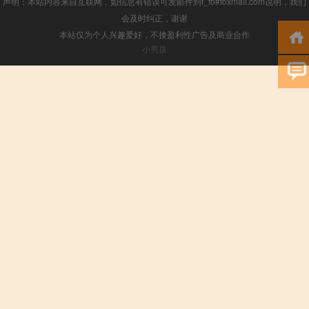
声明：本站内容来自互联网，如信息有错误可发邮件到f_fb#foxmail.com说明，我们
会及时纠正，谢谢
本站仅为个人兴趣爱好，不接盈利性广告及商业合作
小男孩