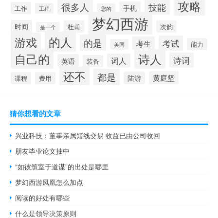
攻略
很多人
技能
手机
工作
工程
您的
梦幻西游
时间
杜甫
次韵
是一个
的人
游戏
的是
考试
考生
能力
美国
自己的
诗人
诗词
词人
英语
装备
还不
都是
黄庭坚
陆游
课程
费用
猜你想看的文章
兴业科技：董事亲属短线交易 收益已由公司收回
朋友毕业论文抽中
“如彼筑室于道谋”的出处是哪里
梦幻西游凤凰怎么加点
阅读的好处有哪些
什么是领导决策原则