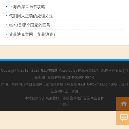
上海西岸音乐节攻略
气割回火正确的处理方法
0243是哪个国家的区号
艾菲迪克官网（艾菲迪克）
Copyright © 2012 - 2026
九江信息港
Powered by
网站分类目录
|
精选推荐文章
|
网
站地图
|
疑难解答
赣ICP备05001007号
声明：本站内容来自互联网，如信息有错误可发邮件到f_fb#foxmail.com说明，我们
会及时纠正，谢谢
本站仅为个人兴趣爱好，不接盈利性广告及商业合作
小男孩