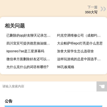
下一篇
350大写
相关问题
已删除的qq好友聊天记录怎么查看,要恢复好友吗 查看别人qq聊天记录
约克空调维修公司（成都约克空调维修）
四川宜宾可提供德意抽油烟机维修服务地址在哪
大众帕萨特epc灯亮是什么意思
iqooneo7se是三星屏幕吗
加拿大留学生怎么选宿舍
微信单方面删除好友还可以加上吗（单方删除微信好友又加会有提示吗）
这样玩游戏的总是中国选手什么梗
允什么克什么的词语有哪些?
96孔板规格
☚
公告