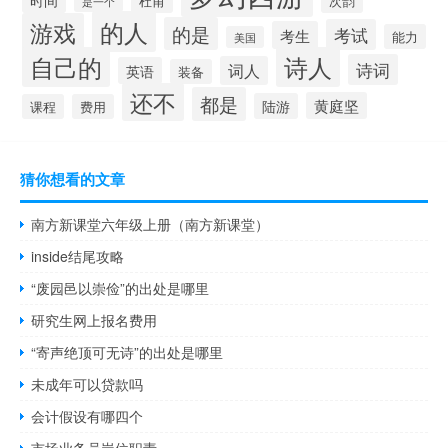
杜甫
次韵
是一个
的人
游戏
的是
考试
考生
能力
美国
自己的
诗人
诗词
词人
英语
装备
还不
都是
黄庭坚
陆游
课程
费用
猜你想看的文章
南方新课堂六年级上册（南方新课堂）
inside结尾攻略
“废园邑以崇俭”的出处是哪里
研究生网上报名费用
“寄声绝顶可无诗”的出处是哪里
未成年可以贷款吗
会计假设有哪四个
市场业务员岗位职责