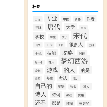
标签
专业
作者
中国
万元
价格
唐代
大学
品牌
学员
宋代
学校
学生
孩子
很多人
工作
山阴
工程
您的
攻略
技能
手机
时间
梦幻西游
杜甫
是一个
的人
游戏
的是
次韵
考试
考生
能力
美国
自己的
词人
英语
装备
诗人
诗词
课程
费用
还不
都是
黄庭坚
陆游