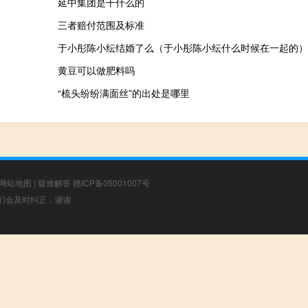
延中集团是干什么的
三者赔付范围及标准
于小彤陈小纭结婚了么（于小彤陈小纭什么时候在一起的）
黄豆可以做肥料吗
“梳头纷纷满面丝”的出处是哪里
网站地图
|
疑难解答
赣ICP备05001007号
，我们会及时纠正，谢谢