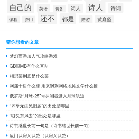
自己的
诗人
诗词
词人
英语
装备
还不
都是
黄庭坚
陆游
课程
费用
猜你想看的文章
梦幻西游加人气攻略游戏
GB跟MB有什么区别
相思菜到底是什么菜
网庙十哲什么梗 用来讽刺网络地摊文学什么梗
俄罗斯“月球-25”号探测器进入月球轨道
“坏壁无由见旧题”的出处是哪里
“聊凭东风去”的出处是哪里
诗书继世长前一句是（诗书继世长前一句）
厦门认房又认贷（认房又认贷）