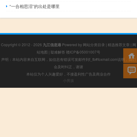
“一合相思泪”的出处是哪里
Copyright © 2012 - 2026
九江信息港
Powered by
网站分类目录
|
精选推荐文章
|
网
站地图
|
疑难解答
赣ICP备05001007号
声明：本站内容来自互联网，如信息有错误可发邮件到f_fb#foxmail.com说明，我们
会及时纠正，谢谢
本站仅为个人兴趣爱好，不接盈利性广告及商业合作
小男孩