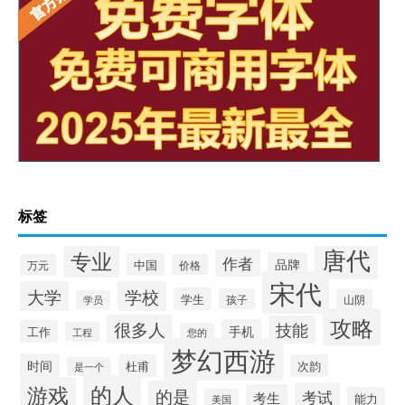
标签
唐代
专业
作者
品牌
中国
万元
价格
宋代
大学
学校
学生
孩子
山阴
学员
攻略
很多人
技能
手机
工作
工程
您的
梦幻西游
时间
杜甫
次韵
是一个
的人
游戏
的是
考试
考生
能力
美国