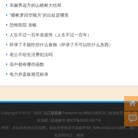
宋赫男远方的山楂树大结局
“蝶帐梦回空晓月”的出处是哪里
恐怖医院 攻略
人生不过一百年袁接伟（人生不过一百年）
怀孕了不能吃些什么食物（怀孕了不可以吃什么东西）
老公不给生活费犯法吗
高中都有哪些函数
电力井盖板规范标准
Copyright © 2012 - 2026
九江信息港
Powered by
网站分类目录
|
精选推荐文章
|
网
站地图
|
疑难解答
赣ICP备05001007号
声明：本站内容来自互联网，如信息有错误可发邮件到f_fb#foxmail.com说明，我们
会及时纠正，谢谢