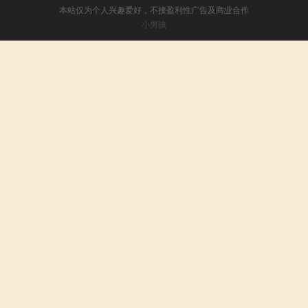
本站仅为个人兴趣爱好，不接盈利性广告及商业合作
小男孩