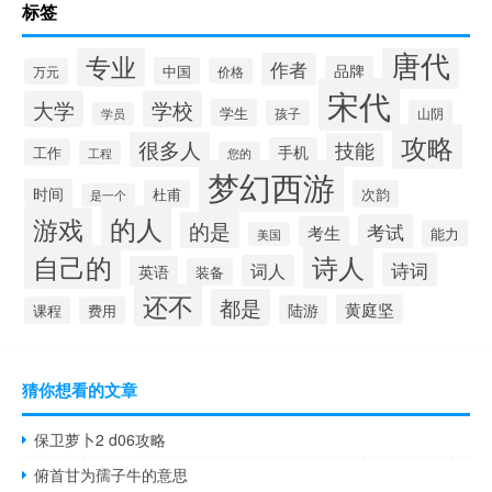
标签
唐代
专业
作者
品牌
中国
万元
价格
宋代
大学
学校
学生
孩子
山阴
学员
攻略
很多人
技能
手机
工作
工程
您的
梦幻西游
时间
杜甫
次韵
是一个
的人
游戏
的是
考试
考生
能力
美国
自己的
诗人
诗词
词人
英语
装备
还不
都是
黄庭坚
陆游
课程
费用
猜你想看的文章
保卫萝卜2 d06攻略
俯首甘为孺子牛的意思