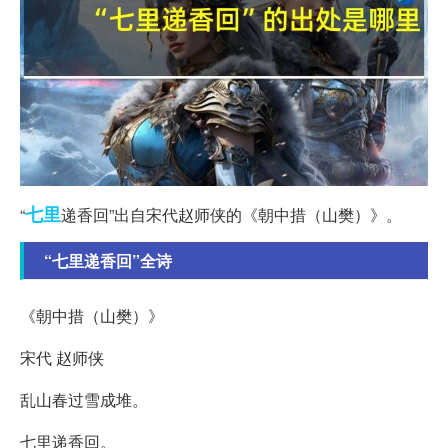
七里
“
递香回”出自宋代赵师侠的《朝中措（山樊）》。
“七里递香回”全诗
《朝中措（山樊）》
宋代 赵师侠
乱山春过雪成堆。
七里递香回。