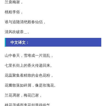
兰衰梅谢，
桃粗李俗，
谁与追随清绝殿春仙侣，
清风吹破荼＿。
中文译文：
山中春天，雪堆成一片混乱，
七里长街上的香火传递回来。
花蕊聚集着精致的金色花粉，
花瓣散落如碎屑，像是玫瑰花。
兰花凋谢，梅花已谢，
桃花茂盛而李花却显得俗气，