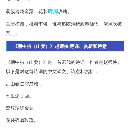
碎屑
蕊簇玲珑金粟，花装
玫瑰。
兰衰梅谢，桃粗李俗，谁与追随清绝殿春仙侣，清风吹破
荼＿。
《朝中措（山樊）》赵师侠 翻译、赏析和诗意
《朝中措（山樊）》是一首宋代的诗词，作者是赵师侠。
以下是对这首诗词的中文译文、诗意和赏析：
乱山春过雪成堆，
七里递香回。
蕊簇玲珑金粟，
花装碎屑玫瑰。