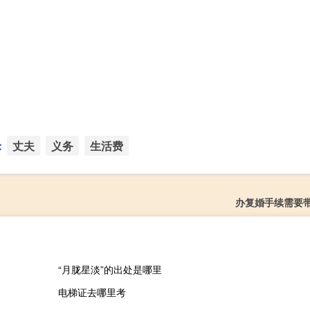
：
丈夫
义务
生活费
办复婚手续需要
“月胧星淡”的出处是哪里
电梯证去哪里考