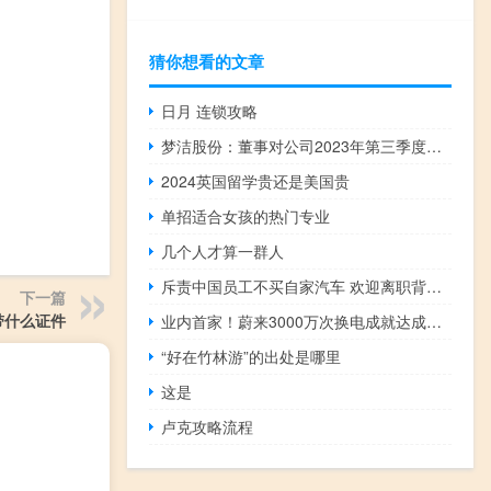
猜你想看的文章
日月 连锁攻略
梦洁股份：董事对公司2023年第三季度报告表决“弃权”意见
2024英国留学贵还是美国贵
单招适合女孩的热门专业
几个人才算一群人
斥责中国员工不买自家汽车 欢迎离职背后！韩国宾利捷尼赛思在华亏30亿
下一篇
带什么证件
业内首家！蔚来3000万次换电成就达成：累计建成1937座换电站
“好在竹林游”的出处是哪里
这是
卢克攻略流程