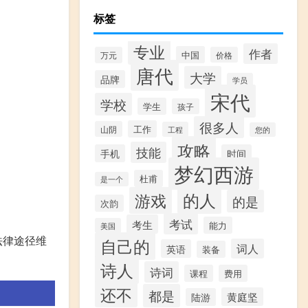
标签
专业
作者
中国
万元
价格
唐代
大学
品牌
学员
宋代
学校
学生
孩子
很多人
工作
山阴
工程
您的
攻略
技能
手机
时间
梦幻西游
杜甫
是一个
的人
游戏
的是
次韵
考试
考生
能力
美国
法律途径维
自己的
词人
英语
装备
诗人
诗词
课程
费用
还不
都是
黄庭坚
陆游