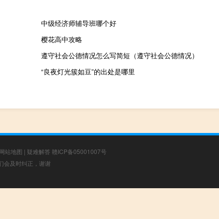
中级经济师辅导班哪个好
樱花高中攻略
遵守社会公德情况怎么写简短（遵守社会公德情况）
“良夜灯光簇如豆”的出处是哪里
网站地图
|
疑难解答
赣ICP备05001007号
，我们会及时纠正，谢谢