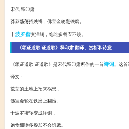
宋代 释印肃
莽莽荡荡招殃祸，佛宝金轮翻铁磨。
波罗蜜
十
变洋铜，饱吃多餐应不饿。
《颂证道歌·证道歌》释印肃 翻译、赏析和诗意
诗词
《颂证道歌·证道歌》是宋代释印肃所作的一首
。这首
译文：
荒芜的土地上招来祸患，
佛宝金轮在铁磨上翻滚。
十波罗蜜转变成洋铜，
饱食细嚼多餐却不会饥饿。