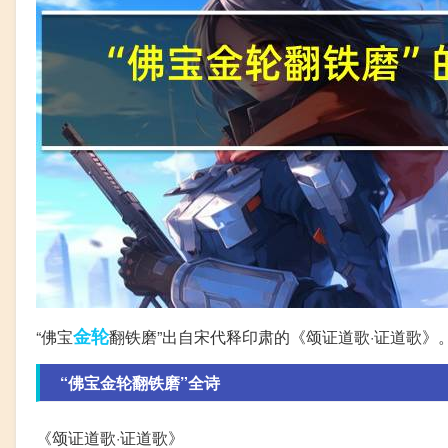
金轮
“佛宝
翻铁磨”出自宋代释印肃的《颂证道歌·证道歌》
“佛宝金轮翻铁磨”全诗
《颂证道歌·证道歌》