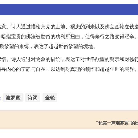
寓意。诗人通过描绘荒芜的土地、祸患的到来以及佛宝金轮在铁
，暗指宝贵的佛法被世俗的功利所扭曲，使得修行之路变得艰辛
物质欲望的束缚，表达了超越世俗欲望的境地。
感悟。诗人通过对物象的描绘，表达了对世俗欲望的警示和对修
追寻内心的宁静与自在，以达到对真理的领悟和超越尘世的境界
：
波罗蜜
诗词
金轮
“长笑一声烟雾宽”的