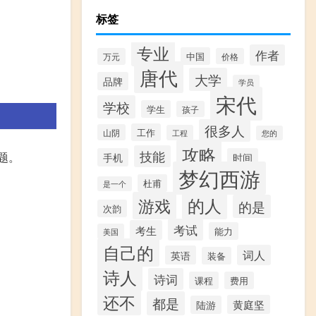
标签
专业
作者
中国
万元
价格
唐代
大学
品牌
学员
宋代
学校
学生
孩子
很多人
工作
山阴
工程
您的
攻略
技能
题。
手机
时间
梦幻西游
杜甫
是一个
的人
游戏
的是
次韵
考试
考生
能力
美国
自己的
词人
英语
装备
诗人
诗词
课程
费用
还不
都是
黄庭坚
陆游