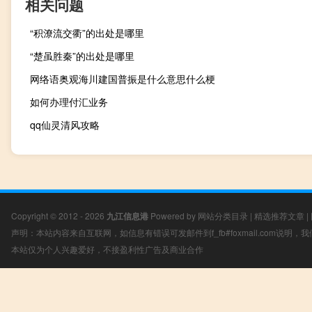
相关问题
“积潦流交衢”的出处是哪里
“楚虽胜秦”的出处是哪里
网络语奥观海川建国普振是什么意思什么梗
如何办理付汇业务
qq仙灵清风攻略
Copyright © 2012 - 2026
九江信息港
Powered by
网站分类目录
|
精选推荐文章
|
声明：本站内容来自互联网，如信息有错误可发邮件到f_fb#foxmail.com说明
本站仅为个人兴趣爱好，不接盈利性广告及商业合作