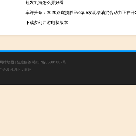
短发刘海怎么弄好看
车评头条：2020路虎揽胜Evoque发现柴油混合动力正在开
下载梦幻西游电脑版本
网站地图
|
疑难解答
赣ICP备05001007号
，我们会及时纠正，谢谢