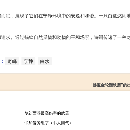
肩而眠，展现了它们在宁静环境中的安逸和和谐。一只白鹭悠闲
和追求。通过描绘自然景物和动物的平和场景，诗词传递了一种
。
：
奇峰
宁静
白水
“佛宝金轮翻铁磨”的
梦幻西游最高伤害的武器
弔加偏旁组字（弔人囬气）