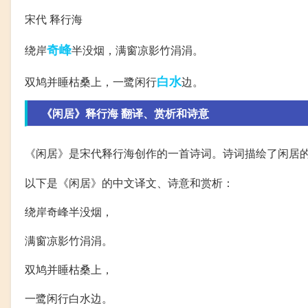
宋代 释行海
奇峰
绕岸
半没烟，满窗凉影竹涓涓。
白水
双鸠并睡枯桑上，一鹭闲行
边。
《闲居》释行海 翻译、赏析和诗意
《闲居》是宋代释行海创作的一首诗词。诗词描绘了闲居
以下是《闲居》的中文译文、诗意和赏析：
绕岸奇峰半没烟，
满窗凉影竹涓涓。
双鸠并睡枯桑上，
一鹭闲行白水边。