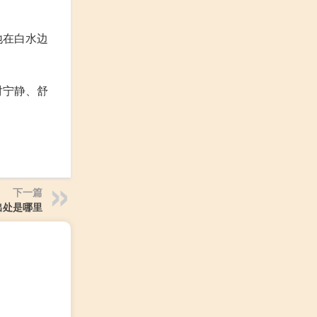
地在白水边
对宁静、舒
下一篇
出处是哪里