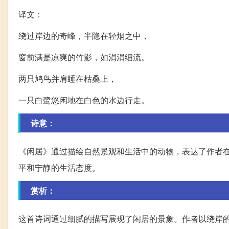
译文：
绕过岸边的奇峰，半隐在轻烟之中，
窗前满是凉爽的竹影，如涓涓细流。
两只鸠鸟并肩睡在枯桑上，
一只白鹭悠闲地在白色的水边行走。
诗意：
《闲居》通过描绘自然景观和生活中的动物，表达了作者
平和宁静的生活态度。
赏析：
这首诗词通过细腻的描写展现了闲居的景象。作者以绕岸