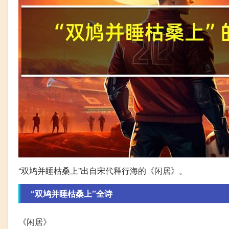
“双鸠并睡枯桑上”出自宋代释行海的《闲居》。
“双鸠并睡枯桑上”全诗
《闲居》