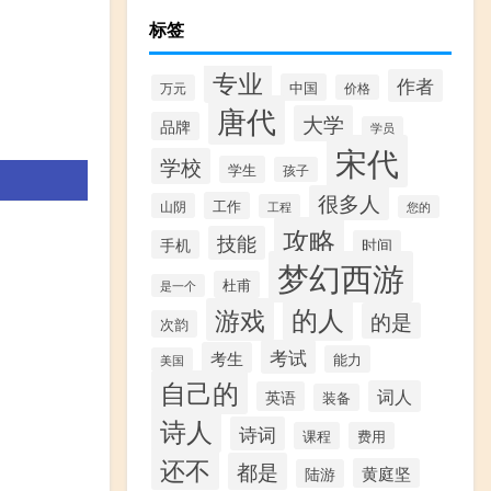
标签
专业
作者
中国
万元
价格
唐代
大学
品牌
学员
宋代
学校
学生
孩子
很多人
工作
山阴
工程
您的
攻略
技能
手机
时间
梦幻西游
杜甫
是一个
的人
游戏
的是
次韵
考试
考生
能力
美国
自己的
词人
英语
装备
诗人
诗词
课程
费用
还不
都是
黄庭坚
陆游