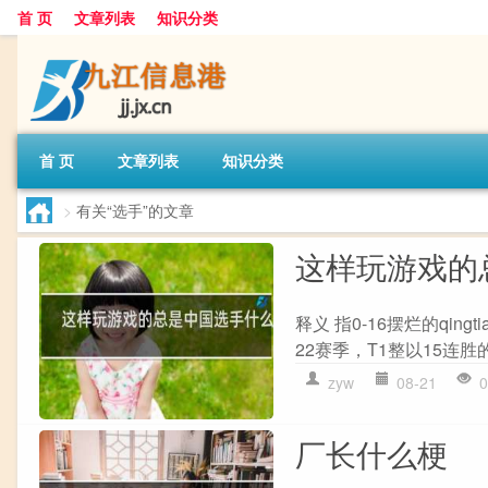
首 页
文章列表
知识分类
首 页
文章列表
知识分类
>
有关“选手”的文章
这样玩游戏的
释义 指0-16摆烂的qin
22赛季，T1整以15连胜的
zyw
08-21
0
厂长什么梗