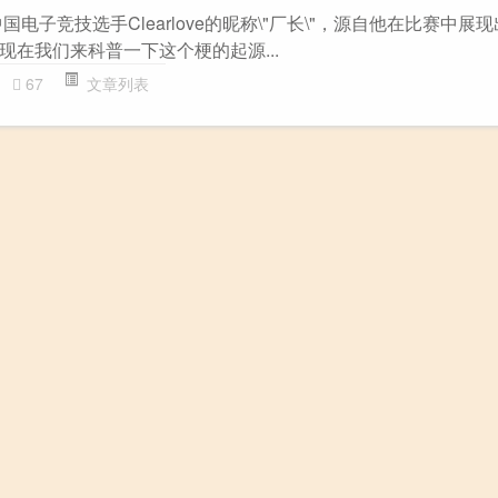
电子竞技选手Clearlove的昵称\"厂长\"，源自他在比赛中展
现在我们来科普一下这个梗的起源...
67
文章列表