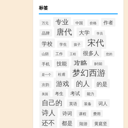
标签
专业
作者
中国
万元
价格
唐代
大学
品牌
学员
宋代
学校
学生
孩子
很多人
工作
山阴
工程
您的
攻略
技能
手机
时间
梦幻西游
杜甫
是一个
的人
游戏
的是
次韵
考试
考生
能力
美国
自己的
词人
英语
装备
诗人
诗词
课程
费用
还不
都是
黄庭坚
陆游