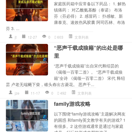
家庭医药箱中应常备以下药品： 1. 解热
镇痛药： 对乙酰氨基酚（泰诺） 布洛
芬（芬必得） 2. 感冒药： 扑感敏、新
康泰克、速效伤风胶囊 阿司匹林、布洛
芬 3. ...
jt
12-27
0
603
文章列表
“恶声千载成狼籍”的出处是哪
里
“恶声千载成狼籍”出自宋代释绍昙的
《偈颂一百零二首》。 “恶声千载成狼
籍”全诗 《偈颂一百零二首》 宋代 释绍
昙 卢老无端颺下柴，碓头舂出古菱花。 恶声千...
jze
11-17
0
492
文章列表
family游戏攻略
以下围绕“family游戏攻略”主题解决网友
的困惑 和family英文教学有关的游戏? 1
有很多。2 这些游戏通常是通过与家庭