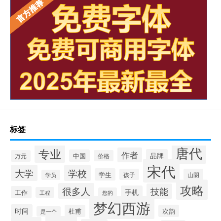
标签
唐代
专业
作者
品牌
中国
万元
价格
宋代
大学
学校
学生
孩子
山阴
学员
攻略
很多人
技能
手机
工作
工程
您的
梦幻西游
时间
杜甫
次韵
是一个