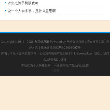
求生之路手机版攻略
说一个人会来事，是什么意思啊
Copyright © 2012 - 2026
九江信息港
Powered by
网站分类目录
|
精选推荐文章
|
网
站地图
|
疑难解答
赣ICP备05001007号
声明：本站内容来自互联网，如信息有错误可发邮件到f_fb#foxmail.com说明，我们
会及时纠正，谢谢
本站仅为个人兴趣爱好，不接盈利性广告及商业合作
小男孩