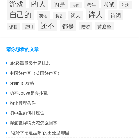
的人
游戏
的是
考试
考生
能力
美国
自己的
诗人
诗词
词人
英语
装备
还不
都是
黄庭坚
陆游
课程
费用
猜你想看的文章
ufc轻重量级世界排名
中国好声音（英国好声音）
brain it .攻略
功率380va是多少瓦
物业管理条件
初中生如何排座位
焊氩弧焊喷火花怎么回事
“讴吟下招遣巫阳”的出处是哪里