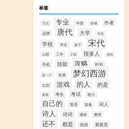
标签
专业
作者
中国
万元
价格
唐代
大学
品牌
学员
宋代
学校
学生
孩子
很多人
工作
山阴
工程
您的
攻略
技能
手机
时间
梦幻西游
杜甫
是一个
的人
游戏
的是
次韵
考试
考生
能力
美国
自己的
词人
英语
装备
诗人
诗词
课程
费用
还不
都是
黄庭坚
陆游