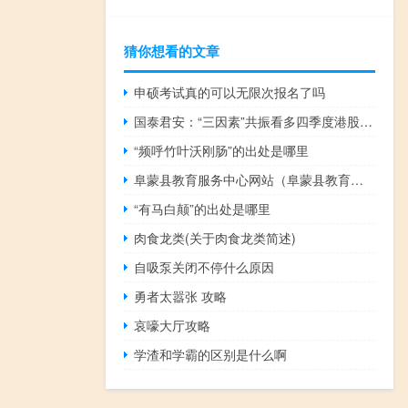
猜你想看的文章
申硕考试真的可以无限次报名了吗
国泰君安：“三因素”共振看多四季度港股市场
“频呼竹叶沃刚肠”的出处是哪里
阜蒙县教育服务中心网站（阜蒙县教育信息网）
“有马白颠”的出处是哪里
肉食龙类(关于肉食龙类简述)
自吸泵关闭不停什么原因
勇者太嚣张 攻略
哀嚎大厅攻略
学渣和学霸的区别是什么啊