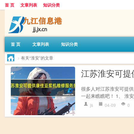
首 页
文章列表
知识分类
首 页
文章列表
知识分类
>
有关“淮安”的文章
江苏淮安可提
很多人对江苏淮安可提供
一起来瞧瞧吧！ 1、 淮安
js
04-09
0