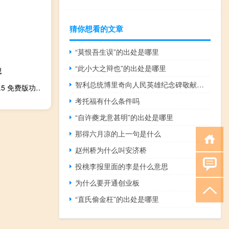
猜你想看的文章
“莫恨吾生误”的出处是哪里
“此小大之辩也”的出处是哪里
思
智利总统博里奇向人民英雄纪念碑敬献花圈
淘宝店铺引流软件 V3.9.5 免费版（淘宝店铺引流软件 V3.9.5 免费版功能简介）
考托福有什么条件吗
“自许夔龙意甚明”的出处是哪里
那得六月凉的上一句是什么
赵州桥为什么叫安济桥
投桃李报里面的李是什么意思
为什么要开通创业板
“直氏偷金枉”的出处是哪里