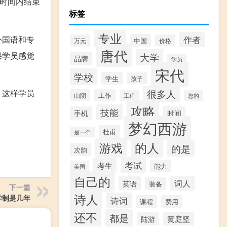
这时间内结束
标签
专业
作者
外国语和专
中国
万元
价格
唐代
果学员感觉
大学
品牌
学员
宋代
学校
学生
孩子
很多人
。这样学员
工作
山阴
工程
您的
攻略
技能
手机
时间
梦幻西游
杜甫
是一个
的人
游戏
的是
次韵
考试
考生
能力
美国
自己的
词人
英语
装备
下一篇
诗人
学制是几年
诗词
课程
费用
还不
都是
黄庭坚
陆游