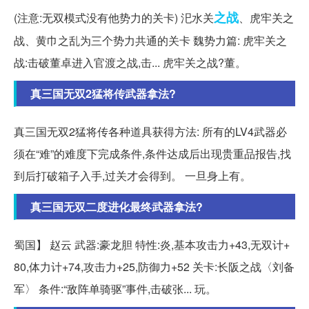
之战
(注意:无双模式没有他势力的关卡) 汜水关
、虎牢关之
战、黄巾之乱为三个势力共通的关卡 魏势力篇: 虎牢关之
战:击破董卓进入官渡之战,击... 虎牢关之战?董。
真三国无双2猛将传武器拿法?
真三国无双2猛将传各种道具获得方法: 所有的LV4武器必
须在“难”的难度下完成条件,条件达成后出现贵重品报告,找
到后打破箱子入手,过关才会得到。 一旦身上有。
真三国无双二度进化最终武器拿法?
蜀国】 赵云 武器:豪龙胆 特性:炎,基本攻击力+43,无双计+
80,体力计+74,攻击力+25,防御力+52 关卡:长阪之战〈刘备
军〉 条件:“敌阵单骑驱”事件,击破张... 玩。