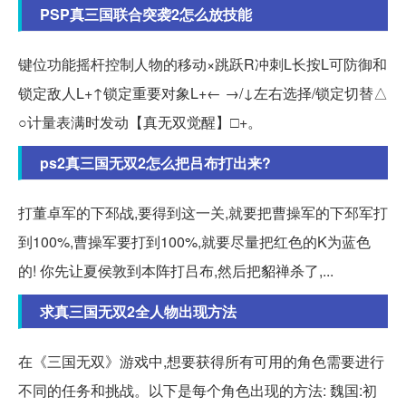
PSP真三国联合突袭2怎么放技能
键位功能摇杆控制人物的移动×跳跃R冲刺L长按L可防御和
锁定敌人L+↑锁定重要对象L+← →/↓左右选择/锁定切替△
○计量表满时发动【真无双觉醒】□+。
ps2真三国无双2怎么把吕布打出来?
打董卓军的下邳战,要得到这一关,就要把曹操军的下邳军打
到100%,曹操军要打到100%,就要尽量把红色的K为蓝色
的! 你先让夏侯敦到本阵打吕布,然后把貂禅杀了,...
求真三国无双2全人物出现方法
在《三国无双》游戏中,想要获得所有可用的角色需要进行
不同的任务和挑战。以下是每个角色出现的方法: 魏国:初