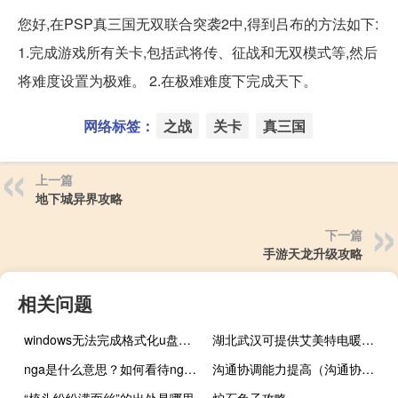
您好,在PSP真三国无双联合突袭2中,得到吕布的方法如下:
1.完成游戏所有关卡,包括武将传、征战和无双模式等,然后
将难度设置为极难。 2.在极难难度下完成天下。
网络标签：
之战
关卡
真三国
上一篇
地下城异界攻略
下一篇
手游天龙升级攻略
相关问题
windows无法完成格式化u盘显示raw（windows无法完成格式化）
湖北武汉可提供艾美特电暖器维修服务地址在哪
nga是什么意思？如何看待nga玩家社区什么梗
沟通协调能力提高（沟通协调能力怎么写）
“梳头纷纷满面丝”的出处是哪里
炉石兔子攻略