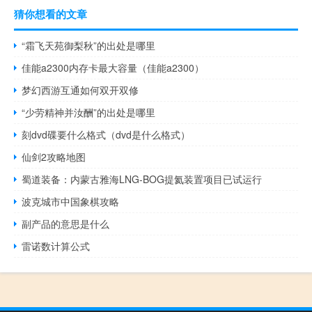
猜你想看的文章
“霜飞天苑御梨秋”的出处是哪里
佳能a2300内存卡最大容量（佳能a2300）
梦幻西游互通如何双开双修
“少劳精神并汝酬”的出处是哪里
刻dvd碟要什么格式（dvd是什么格式）
仙剑2攻略地图
蜀道装备：内蒙古雅海LNG-BOG提氦装置项目已试运行
波克城市中国象棋攻略
副产品的意思是什么
雷诺数计算公式