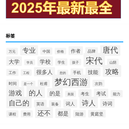
标签
唐代
专业
作者
品牌
中国
万元
价格
宋代
大学
学校
学生
孩子
山阴
学员
攻略
很多人
技能
手机
工作
工程
您的
梦幻西游
时间
杜甫
次韵
是一个
的人
游戏
的是
考试
考生
能力
美国
自己的
诗人
诗词
词人
英语
装备
还不
都是
黄庭坚
陆游
课程
费用