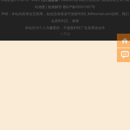
站地图
|
疑难解答
赣ICP备05001007号
声明：本站内容来自互联网，如信息有错误可发邮件到f_fb#foxmail.com说明，我们
会及时纠正，谢谢
本站仅为个人兴趣爱好，不接盈利性广告及商业合作
小男孩