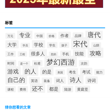
标签
唐代
专业
作者
品牌
中国
万元
价格
宋代
大学
学校
学生
孩子
山阴
学员
攻略
很多人
技能
手机
工作
工程
您的
梦幻西游
时间
杜甫
次韵
是一个
的人
游戏
的是
考试
考生
能力
美国
自己的
诗人
诗词
词人
英语
装备
还不
都是
黄庭坚
陆游
课程
费用
猜你想看的文章