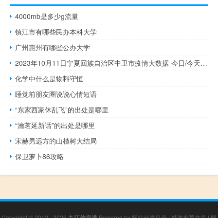
4000mb是多少g流量
镇江市有哪些民办本科大学
广州惠州有哪些公办大学
2023年10月11日宁夏回族自治区中卫市疫情大数据-今日/今天疫情全网搜索最新实时消息动态情况通知播报
化学中什么是物料守恒
睡觉前朋友圈说说心情短语
“东家西家休乱飞”的出处是哪里
“瀹茗延新话”的出处是哪里
宋赫男远方的山楂树大结局
保卫萝卜86攻略
Copyright © 2012 - 2026
九江信息港
Powered by
网站分类目录
|
精选推荐文章
|
网