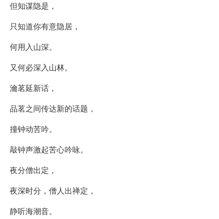
但知谋隐是，
只知道你有意隐居，
何用入山深。
又何必深入山林。
瀹茗延新话，
品茗之间传达新的话题，
撞钟动苦吟。
敲钟声激起苦心吟咏。
夜分僧出定，
夜深时分，僧人出禅定，
静听海潮音。