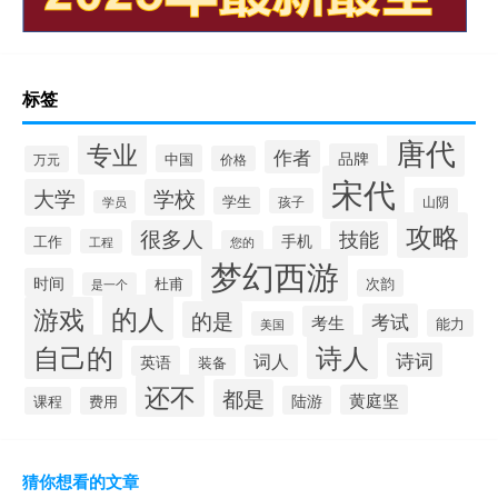
标签
唐代
专业
作者
品牌
中国
万元
价格
宋代
大学
学校
学生
孩子
山阴
学员
攻略
很多人
技能
手机
工作
工程
您的
梦幻西游
时间
杜甫
次韵
是一个
的人
游戏
的是
考试
考生
能力
美国
自己的
诗人
诗词
词人
英语
装备
还不
都是
黄庭坚
陆游
课程
费用
猜你想看的文章