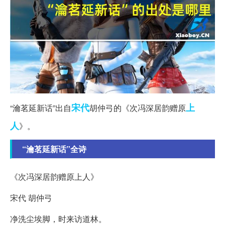
宋代
上
“瀹茗延新话”出自
胡仲弓的《次冯深居韵赠原
人
》。
“瀹茗延新话”全诗
《次冯深居韵赠原上人》
宋代 胡仲弓
净洗尘埃脚，时来访道林。