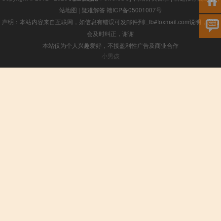
站地图
|
疑难解答
赣ICP备05001007号
声明：本站内容来自互联网，如信息有错误可发邮件到f_fb#foxmail.com说明，我们
会及时纠正，谢谢
本站仅为个人兴趣爱好，不接盈利性广告及商业合作
小男孩