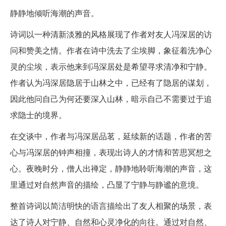
静静地倾听海潮的声音。
诗词以一种清新淡雅的风格展现了作者对友人冯深居的访
问和赞美之情。作者在诗中洗去了尘埃脚，象征着洗净心
灵的尘埃，表示他来到冯深居处是希望寻求清净和宁静。
作者认为冯深居隐居于山林之中，已经有了隐居的谋划，
因此他问自己为何还要深入山林，暗示自己不需要过于追
求隐士的境界。
在交谈中，作者与冯深居品茗，延续新的话题，作者的苦
心与冯深居的钟声相撞，表现出诗人的才情和苦思冥想之
心。夜晚时分，僧人出禅定，静静地聆听海潮的声音，这
里通过对自然声音的描绘，凸显了宁静与静谧的意境。
整首诗词以简洁明快的语言描绘出了友人相聚的场景，表
达了诗人对宁静、自然和心灵净化的向往。通过对自然、