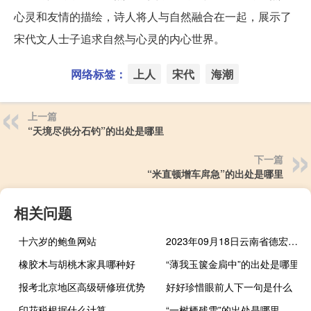
心灵和友情的描绘，诗人将人与自然融合在一起，展示了
宋代文人士子追求自然与心灵的内心世界。
网络标签：
上人
宋代
海潮
上一篇
“天境尽供分石钓”的出处是哪里
下一篇
“米直顿增车戽急”的出处是哪里
相关问题
十六岁的鲍鱼网站
2023年09月18日云南省德宏傣族景颇族自治州疫情大数据-今日/今天疫情全网搜索最新实时消息动态情况通知播报
橡胶木与胡桃木家具哪种好
“薄我玉箧金扃中”的出处是哪里
报考北京地区高级研修班优势
好好珍惜眼前人下一句是什么
印花税根据什么计算
“一树栖残雪”的出处是哪里