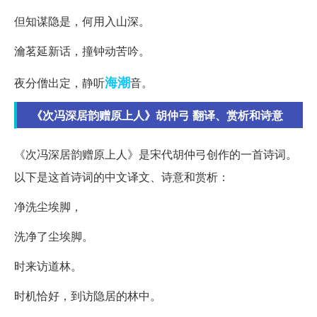
但知谋隐是，何用入山深。
瀹茗延新话，撞钟动苦吟。
海潮
夜分僧出定，静听
音。
《次冯深居韵赠原上人》胡仲弓 翻译、赏析和诗意
《次冯深居韵赠原上人》是宋代胡仲弓创作的一首诗词。
以下是这首诗词的中文译文、诗意和赏析：
净洗尘埃脚，
洗净了尘埃脚。
时来访道林。
时机恰好，到访隐居的林中。